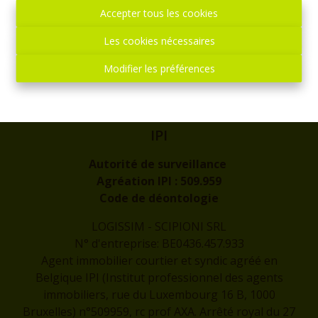
rue de l'Eglise, 1
Accepter tous les cookies
7300 - BOUSSU
Les cookies nécessaires
Contact
Modifier les préférences
info@logissim.be
+32 (0)65 31 96 96
IPI
Autorité de surveillance
Agréation IPI :
509.959
Code de déontologie
LOGISSIM - SCIPIONI SRL
N° d'entreprise: BE0436.457.933
Agent immobilier courtier et syndic agréé en
Belgique IPI (Institut professionnel des agents
immobiliers, rue du Luxembourg 16 B, 1000
Bruxelles) n°509959, rc prof AXA. Arrêté royal du 27