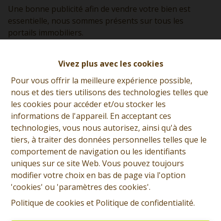
Une bonne publicité afin de vendre votre bien est
essentielle, nous sommes présents sur tous les
portails immobiliers.
Vivez plus avec les cookies
Pour vous offrir la meilleure expérience possible,
nous et des tiers utilisons des technologies telles que
les cookies pour accéder et/ou stocker les
informations de l'appareil. En acceptant ces
technologies, vous nous autorisez, ainsi qu'à des
tiers, à traiter des données personnelles telles que le
comportement de navigation ou les identifiants
uniques sur ce site Web. Vous pouvez toujours
modifier votre choix en bas de page via l'option
'cookies' ou 'paramètres des cookies'.
Politique de cookies
et
Politique de confidentialité
.
Adresse