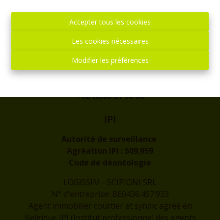
Adresse
Accepter tous les cookies
rue de l'Eglise, 1
7300 - BOUSSU
Les cookies nécessaires
Modifier les préférences
Contact
info@logissim.be
+32 (0)65 31 96 96
IPI
Autorité de surveillance
Agréation IPI :
509.959
Code de déontologie
LOGISSIM - SCIPIONI SRL
N° d'entreprise: BE0436.457.933
Agent immobilier courtier et syndic agréé en
Belgique IPI (Institut professionnel des agents