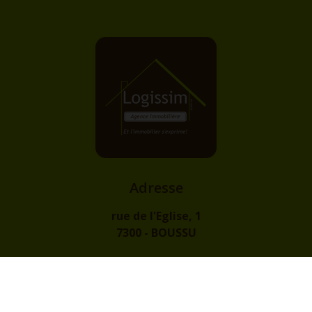
Adresse
rue de l'Eglise, 1
7300 - BOUSSU
Contact
info@logissim.be
+32 (0)65 31 96 96