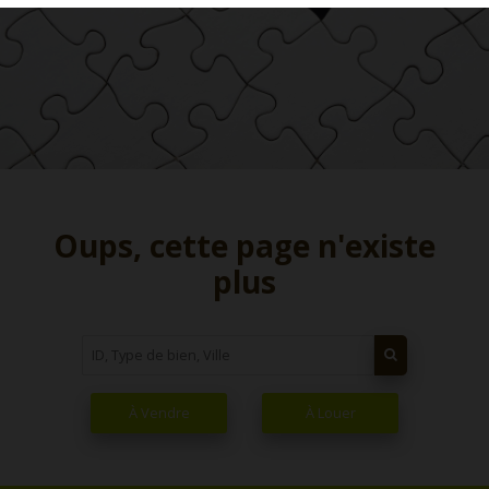
Oups, cette page n'existe
plus
À Vendre
À Louer