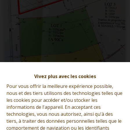
Terrain à bâtir + projet de construction
Vivez plus avec les cookies
accepté
Pour vous offrir la meilleure expérience possible,
7340  Wasmes
|
Ref
: 
10393
nous et des tiers utilisons des technologies telles que
les cookies pour accéder et/ou stocker les
€ 60.000
informations de l'appareil. En acceptant ces
technologies, vous nous autorisez, ainsi qu'à des
tiers, à traiter des données personnelles telles que le
comportement de navigation ou les identifiants