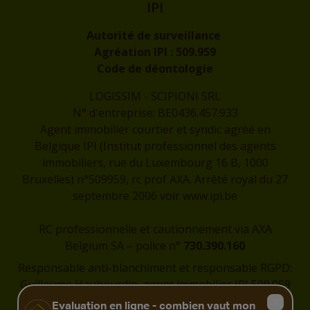
IPI
Autorité de surveillance
Agréation IPI :
509.959
Code de déontologie
LOGISSIM - SCIPIONI SRL
N° d'entreprise: BE0436.457.933
Agent immobilier courtier et syndic agréé en
Belgique IPI (Institut professionnel des agents
immobiliers, rue du Luxembourg 16 B, 1000
Bruxelles) n°509959, rc prof AXA. Arrêté royal du 27
septembre 2006 voir
www.ipi.be
RC professionnelle et cautionnement via AXA
Belgium SA – police n°
730.390.160
Responsable anti-blanchiment et responsable RGPD:
Guillaume Haubourdin, agent immobilier IPI 509.959
-
guillaume@logissim.be