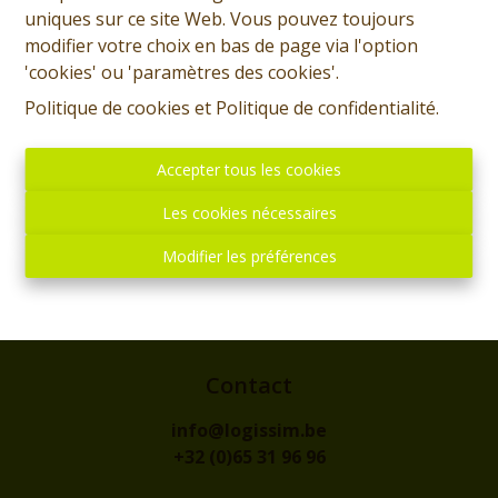
uniques sur ce site Web. Vous pouvez toujours
modifier votre choix en bas de page via l'option
'cookies' ou 'paramètres des cookies'.
Politique de cookies
et
Politique de confidentialité
.
Accepter tous les cookies
Les cookies nécessaires
Modifier les préférences
Adresse
rue de l'Eglise, 1
7300 - BOUSSU
Contact
info@logissim.be
+32 (0)65 31 96 96