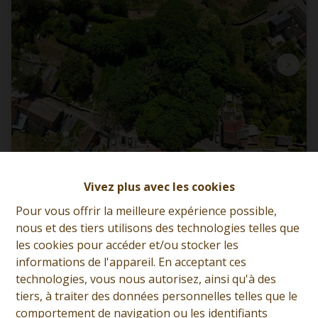
Terrain de 50 mètres de façade, CU2 accepté
Vivez plus avec les cookies
Pour vous offrir la meilleure expérience possible,
7340 Paturages
|
Ref
: 
12131
nous et des tiers utilisons des technologies telles que
les cookies pour accéder et/ou stocker les
€ 100.000
informations de l'appareil. En acceptant ces
technologies, vous nous autorisez, ainsi qu'à des
tiers, à traiter des données personnelles telles que le
comportement de navigation ou les identifiants