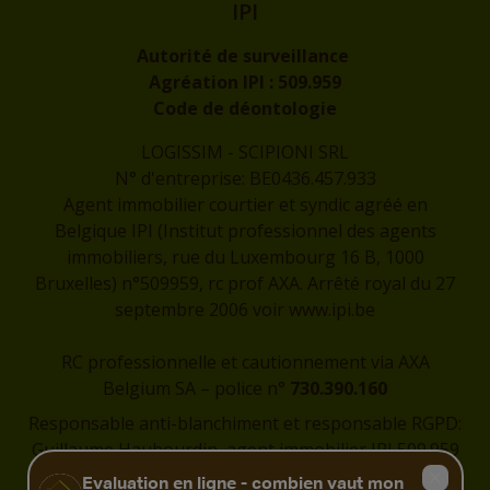
IPI
Autorité de surveillance
Agréation IPI :
509.959
Code de déontologie
LOGISSIM - SCIPIONI SRL
N° d'entreprise: BE0436.457.933
Agent immobilier courtier et syndic agréé en
Belgique IPI (Institut professionnel des agents
immobiliers, rue du Luxembourg 16 B, 1000
Bruxelles) n°509959, rc prof AXA. Arrêté royal du 27
septembre 2006 voir
www.ipi.be
RC professionnelle et cautionnement via AXA
Belgium SA – police n°
730.390.160
Responsable anti-blanchiment et responsable RGPD:
Guillaume Haubourdin, agent immobilier IPI 509.959
-
guillaume@logissim.be