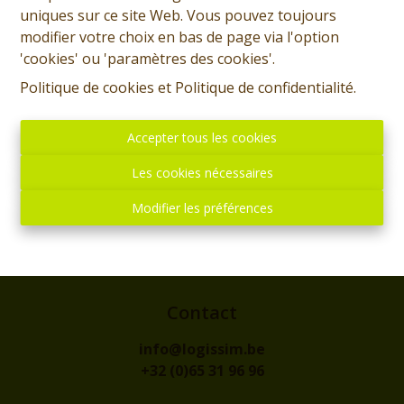
uniques sur ce site Web. Vous pouvez toujours
modifier votre choix en bas de page via l'option
'cookies' ou 'paramètres des cookies'.
Politique de cookies
et
Politique de confidentialité
.
Accepter tous les cookies
Les cookies nécessaires
Modifier les préférences
Adresse
rue de l'Eglise, 1
7300 - BOUSSU
Contact
info@logissim.be
+32 (0)65 31 96 96