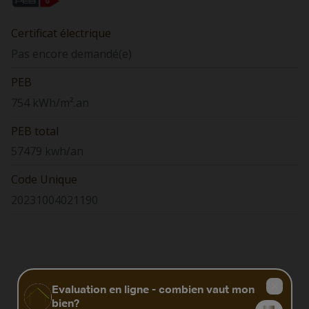
Certificat électrique
Pas encore demandé(e)
PEB
754 kWh/m².an
PEB total
57479 kwh/an
Code Unique
20231004021190
Biens similaires