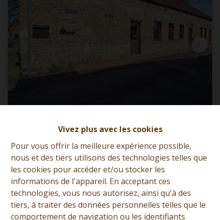
Superbe bâtiment commercial à usage de
Vivez plus avec les cookies
restaurant
Pour vous offrir la meilleure expérience possible,
7332 Sirault
|
Ref
: 
13134
nous et des tiers utilisons des technologies telles que
les cookies pour accéder et/ou stocker les
À partir de € 295.000
informations de l'appareil. En acceptant ces
technologies, vous nous autorisez, ainsi qu'à des
tiers, à traiter des données personnelles telles que le
comportement de navigation ou les identifiants