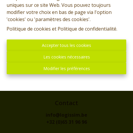
uniques sur ce site Web. Vous pouvez toujours
modifier votre choix en bas de page via l'option
'cookies' ou 'paramètres des cookies'.
Politique de cookies
et
Politique de confidentialité
.
Accepter tous les cookies
Les cookies nécessaires
Modifier les préférences
Adresse
rue de l'Eglise, 1
7300 - BOUSSU
Contact
info@logissim.be
+32 (0)65 31 96 96