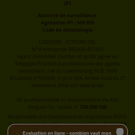
IPI
Autorité de surveillance
Agréation IPI :
509.959
Code de déontologie
LOGISSIM - SCIPIONI SRL
N° d'entreprise: BE0436.457.933
Agent immobilier courtier et syndic agréé en
Belgique IPI (Institut professionnel des agents
immobiliers, rue du Luxembourg 16 B, 1000
Bruxelles) n°509959, rc prof AXA. Arrêté royal du 27
septembre 2006 voir
www.ipi.be
RC professionnelle et cautionnement via AXA
Belgium SA – police n°
730.390.160
Responsable anti-blanchiment et responsable RGPD:
Guillaume Haubourdin, agent immobilier IPI 509.959
-
guillaume@logissim.be