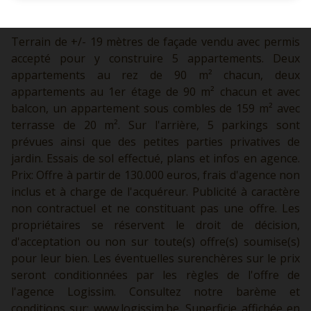
Terrain de +/- 19 mètres de façade vendu avec permis
accepté pour y construire 5 appartements. Deux
appartements au rez de 90 m² chacun, deux
appartements au 1er étage de 90 m² chacun et avec
balcon, un appartement sous combles de 159 m² avec
terrasse de 20 m². Sur l'arrière, 5 parkings sont
prévues ainsi que des petites parties privatives de
jardin. Essais de sol effectué, plans et infos en agence.
Prix: Offre à partir de 130.000 euros, frais d'agence non
inclus et à charge de l'acquéreur. Publicité à caractère
non contractuel et ne constituant pas une offre. Les
propriétaires se réservent le droit de décision,
d'acceptation ou non sur toute(s) offre(s) soumise(s)
pour leur bien. Les éventuelles surenchères sur le prix
seront conditionnées par les règles de l'offre de
l'agence Logissim. Consultez notre barème et
conditions sur:
www.logissim.be.
Superficie affichée en