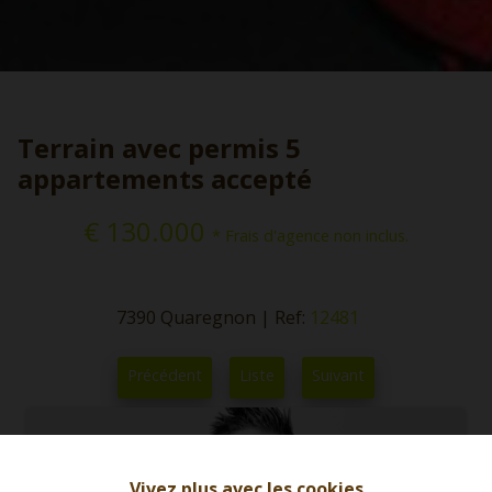
Terrain avec permis 5
appartements accepté
€ 130.000
* Frais d'agence non inclus.
7390 Quaregnon
|
Ref:
12481
Précédent
Liste
Suivant
Vivez plus avec les cookies