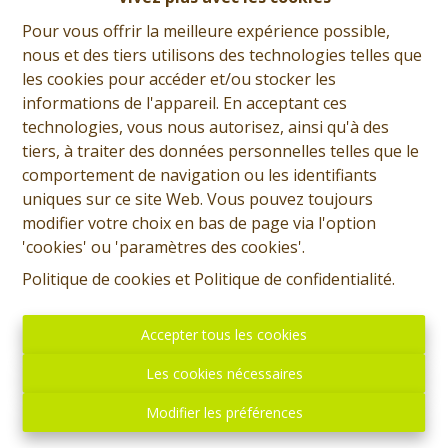
Pour vous offrir la meilleure expérience possible,
nous et des tiers utilisons des technologies telles que
les cookies pour accéder et/ou stocker les
informations de l'appareil. En acceptant ces
technologies, vous nous autorisez, ainsi qu'à des
tiers, à traiter des données personnelles telles que le
comportement de navigation ou les identifiants
uniques sur ce site Web. Vous pouvez toujours
modifier votre choix en bas de page via l'option
'cookies' ou 'paramètres des cookies'.
Romain Thomas
Politique de cookies
et
Politique de confidentialité
.
Demande d'informations
Accepter tous les cookies
+32 (0)65 31 96 96
Les cookies nécessaires
Modifier les préférences
519 m²
930 m²