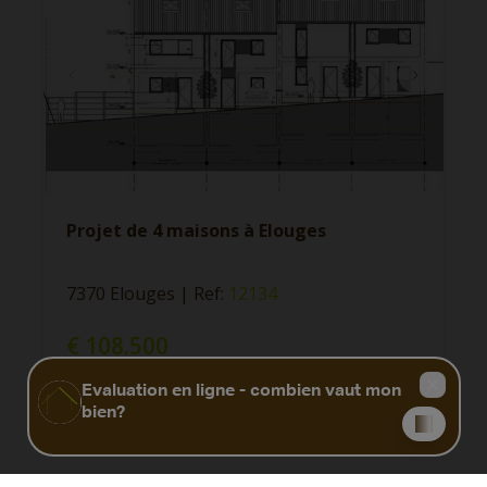
Projet de 4 maisons à Elouges
7370 Elouges
|
Ref
: 
12134
€ 108.500
1030 m²