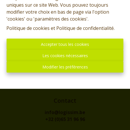
uniques sur ce site Web. Vous pouvez toujours
modifier votre choix en bas de page via l'option
'cookies' ou 'paramètres des cookies'.
Politique de cookies
et
Politique de confidentialité
.
Accepter tous les cookies
Les cookies nécessaires
Modifier les préférences
Adresse
rue de l'Eglise, 1
7300 - BOUSSU
Contact
info@logissim.be
+32 (0)65 31 96 96