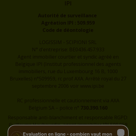
IPI
Autorité de surveillance
Agréation IPI :
509.959
Code de déontologie
LOGISSIM - SCIPIONI SRL
N° d'entreprise: BE0436.457.933
Agent immobilier courtier et syndic agréé en
Belgique IPI (Institut professionnel des agents
immobiliers, rue du Luxembourg 16 B, 1000
Bruxelles) n°509959, rc prof AXA. Arrêté royal du 27
septembre 2006 voir
www.ipi.be
RC professionnelle et cautionnement via AXA
Belgium SA – police n°
730.390.160
Responsable anti-blanchiment et responsable RGPD:
Guillaume Haubourdin, agent immobilier IPI 509.959
-
guillaume@logissim.be