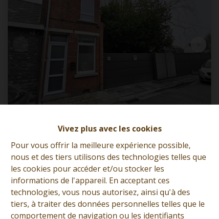
Maison rénovée avec cour
Vivez plus avec les cookies
Pour vous offrir la meilleure expérience possible,
7340 Wasmes
|
Ref
: 
12036
nous et des tiers utilisons des technologies telles que
les cookies pour accéder et/ou stocker les
€ 140.000
informations de l'appareil. En acceptant ces
technologies, vous nous autorisez, ainsi qu'à des
tiers, à traiter des données personnelles telles que le
comportement de navigation ou les identifiants