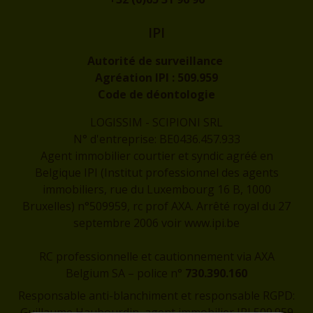
IPI
Autorité de surveillance
Agréation IPI :
509.959
Code de déontologie
LOGISSIM - SCIPIONI SRL
N° d'entreprise: BE0436.457.933
Agent immobilier courtier et syndic agréé en
Belgique IPI (Institut professionnel des agents
immobiliers, rue du Luxembourg 16 B, 1000
Bruxelles) n°509959, rc prof AXA. Arrêté royal du 27
septembre 2006 voir
www.ipi.be
RC professionnelle et cautionnement via AXA
Belgium SA – police n°
730.390.160
Responsable anti-blanchiment et responsable RGPD:
Guillaume Haubourdin, agent immobilier IPI 509.959