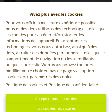
Vivez plus avec les cookies
Pour vous offrir la meilleure expérience possible,
nous et des tiers utilisons des technologies telles que
les cookies pour accéder et/ou stocker les
informations de l'appareil. En acceptant ces
technologies, vous nous autorisez, ainsi qu'à des
tiers, à traiter des données personnelles telles que le
comportement de navigation ou les identifiants
uniques sur ce site Web. Vous pouvez toujours
modifier votre choix en bas de page via l'option
Maison en gros oeuvre couvert fermé +
'cookies' ou 'paramètres des cookies'.
garage et jardin
Politique de cookies
et
Politique de confidentialité
.
7380 Quiévrain
|
Ref
: 
11934
€ 170.000
Accepter tous les cookies
Les cookies nécessaires