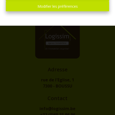
Modifier les préférences
Adresse
rue de l'Eglise, 1
7300 - BOUSSU
Contact
info@logissim.be
+32 (0)65 31 96 96