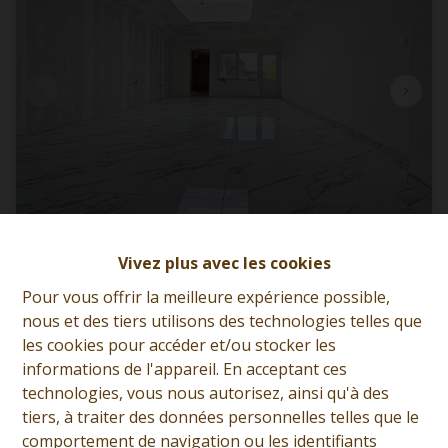
Maison à parachever + jardin
Vivez plus avec les cookies
Pour vous offrir la meilleure expérience possible,
7012 Flénu
|
Ref
: 
11406
nous et des tiers utilisons des technologies telles que
les cookies pour accéder et/ou stocker les
€ 170.000
informations de l'appareil. En acceptant ces
technologies, vous nous autorisez, ainsi qu'à des
tiers, à traiter des données personnelles telles que le
comportement de navigation ou les identifiants