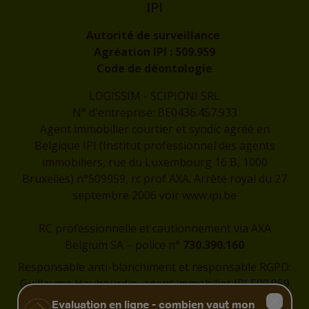
IPI
Autorité de surveillance
Agréation IPI :
509.959
Code de déontologie
LOGISSIM - SCIPIONI SRL
N° d'entreprise: BE0436.457.933
Agent immobilier courtier et syndic agréé en
Belgique IPI (Institut professionnel des agents
immobiliers, rue du Luxembourg 16 B, 1000
Bruxelles) n°509959, rc prof AXA. Arrêté royal du 27
septembre 2006 voir
www.ipi.be
RC professionnelle et cautionnement via AXA
Belgium SA – police n°
730.390.160
Responsable anti-blanchiment et responsable RGPD:
Guillaume Haubourdin, agent immobilier IPI 509.959
-
guillaume@logissim.be