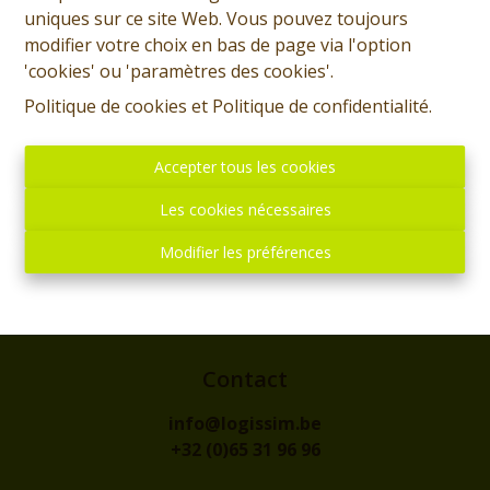
uniques sur ce site Web. Vous pouvez toujours
modifier votre choix en bas de page via l'option
'cookies' ou 'paramètres des cookies'.
Politique de cookies
et
Politique de confidentialité
.
Accepter tous les cookies
Les cookies nécessaires
Modifier les préférences
Adresse
rue de l'Eglise, 1
7300 - BOUSSU
Contact
info@logissim.be
+32 (0)65 31 96 96