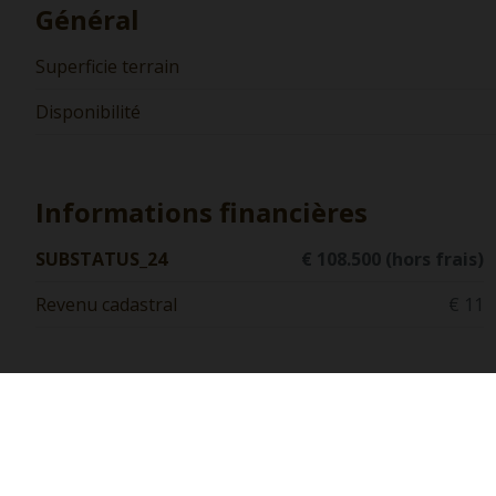
Général
Superficie terrain
Disponibilité
Informations financières
SUBSTATUS_24
€ 108.500 (hors frais)
Revenu cadastral
€ 11
Biens similaires