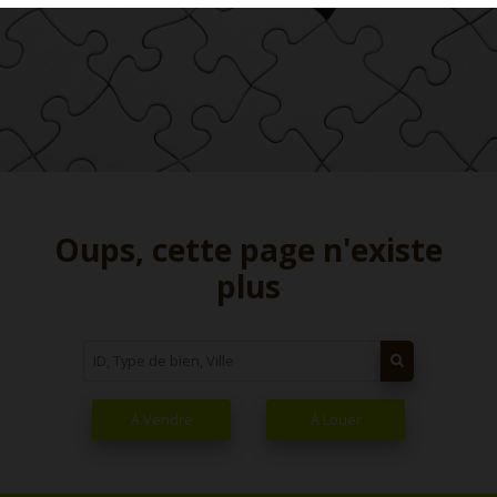
Oups, cette page n'existe
plus
À Vendre
À Louer