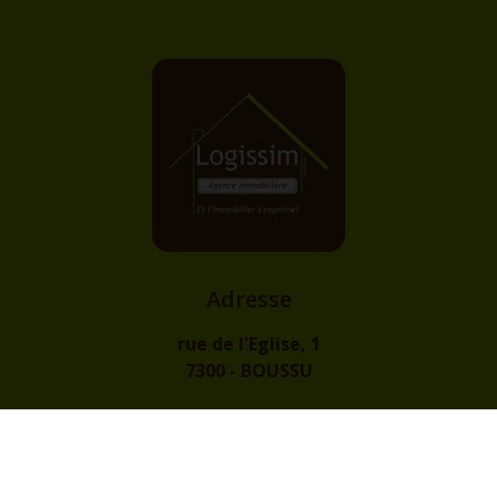
Adresse
rue de l'Eglise, 1
7300 - BOUSSU
Contact
info@logissim.be
+32 (0)65 31 96 96