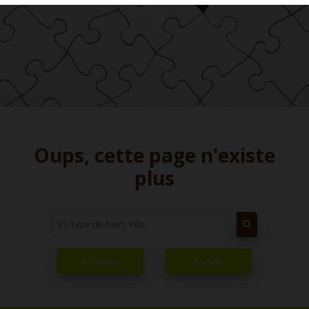
Oups, cette page n'existe
plus
À Vendre
À Louer