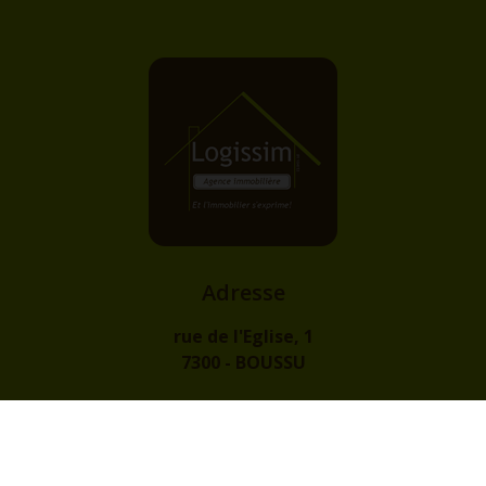
Adresse
rue de l'Eglise, 1
7300 - BOUSSU
Contact
info@logissim.be
+32 (0)65 31 96 96