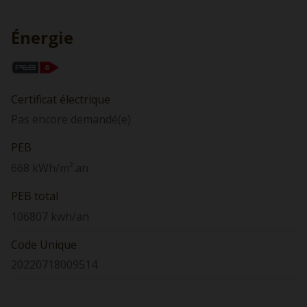
Énergie
Certificat électrique
Pas encore demandé(e)
PEB
668 kWh/m².an
PEB total
106807 kwh/an
Code Unique
20220718009514