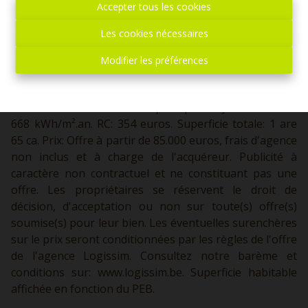
Accepter tous les cookies
inclus et à charge de l'acquéreur. Maison pouvant être
aménagée en semi plain-pied avec: En sous-sol: une
Les cookies nécessaires
cave/chaufferie. Sur l'aile droite, les pièces de vie, living,
cuisine, terrasse, Sur l'aile gauche, les pièces de nuit,
Modifier les préférences
deux chambres, salle de bains, buanderie, WC séparé. A
l'étage, un grenier est aménageable en 2 chambres et
une salle d'eau. Le tout complété par un jardin. PEB: G -
668 kWh/m².an. RC: 354 euros. Superficie totale: 1 are
65 ca. Prix: Offre à partir de 85.000 euros, frais d'agence
non inclus et à charge de l'acquéreur. Publicité à
caractère non contractuel et ne constituant pas une
offre. Les propriétaires se réservent le droit de
décision, d'acceptation ou non sur toute(s) offre(s)
soumise(s) pour leur bien. Les éventuelles surenchères
sur le prix seront conditionnées par les règles de l'offre
de l'agence Logissim. Consultez notre barème et
conditions sur:
www.logissim.be.
Superficie habitable
affichée en fonction du PEB.