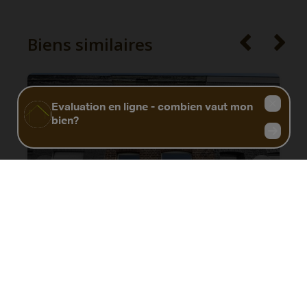
Biens similaires
Maison à rénover + jardin
7340 Wasmes
|
Ref
: 
13002