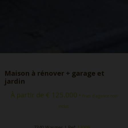
Maison à rénover + garage et
jardin
À partir de € 125.000
* Frais d'agence non
inclus.
7340 Wasmes
|
Ref:
13009