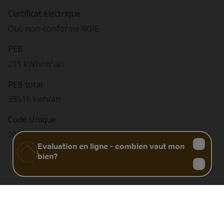
Certificat électrique
Oui, non-conforme RGIE
PEB
211 kWh/m².an
PEB total
33516 kwh/an
Code Unique
20210710006052
Biens similaires