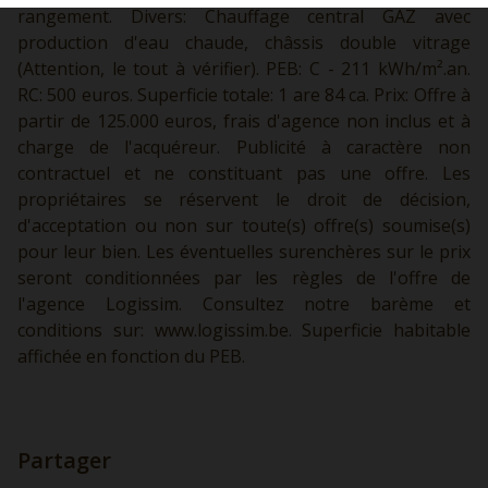
rangement. Divers: Chauffage central GAZ avec
production d'eau chaude, châssis double vitrage
(Attention, le tout à vérifier). PEB: C - 211 kWh/m².an.
RC: 500 euros. Superficie totale: 1 are 84 ca. Prix: Offre à
partir de 125.000 euros, frais d'agence non inclus et à
charge de l'acquéreur. Publicité à caractère non
contractuel et ne constituant pas une offre. Les
propriétaires se réservent le droit de décision,
d'acceptation ou non sur toute(s) offre(s) soumise(s)
pour leur bien. Les éventuelles surenchères sur le prix
seront conditionnées par les règles de l'offre de
l'agence Logissim. Consultez notre barème et
conditions sur:
www.logissim.be.
Superficie habitable
affichée en fonction du PEB.
Partager