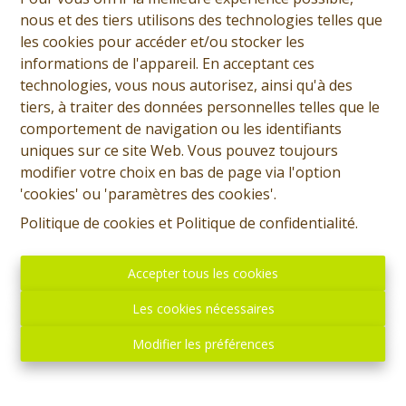
Demande d'informations
nous et des tiers utilisons des technologies telles que
les cookies pour accéder et/ou stocker les
+32 (0)65 31 96 96
informations de l'appareil. En acceptant ces
technologies, vous nous autorisez, ainsi qu'à des
tiers, à traiter des données personnelles telles que le
comportement de navigation ou les identifiants
4
1
159 m²
184 m²
uniques sur ce site Web. Vous pouvez toujours
modifier votre choix en bas de page via l'option
1
'cookies' ou 'paramètres des cookies'.
Politique de cookies
et
Politique de confidentialité
.
Prix: Offre à partir de 125.000 euros, frais d'agence non
inclus et à charge de l'acquéreur. Maison à rénover et
Accepter tous les cookies
comprenant: Sous-sol: Cave accessible par une trappe.
Les cookies nécessaires
Rez: Living, cuisine meublée, salle de bains, hall arrière
avec coin buanderie, jardin, garage dans le fond du
Modifier les préférences
jardin. Etage: Hall de nuit menant vers deux chambres
et étage 2. Etage 2: Hall de nuit, deux chambres sous
toit (accès à améliorer). Etage 3: Petit grenier de