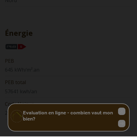
Nord
Énergie
PEB
645 kWh/m².an
PEB total
57641 kwh/an
Code Unique
20250426004258