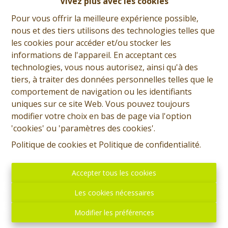
Vivez plus avec les cookies
Marc Saussez
Pour vous offrir la meilleure expérience possible,
Demande d'informations
nous et des tiers utilisons des technologies telles que
les cookies pour accéder et/ou stocker les
+32 (0)65 31 96 96
informations de l'appareil. En acceptant ces
technologies, vous nous autorisez, ainsi qu'à des
tiers, à traiter des données personnelles telles que le
comportement de navigation ou les identifiants
3
2
150 m²
175 m²
uniques sur ce site Web. Vous pouvez toujours
modifier votre choix en bas de page via l'option
1
'cookies' ou 'paramètres des cookies'.
Politique de cookies
et
Politique de confidentialité
.
SOUS-OPTION PLUS DE VISITES Prix: Offre à partir
Accepter tous les cookies
de180.000 euros, frais d'agence non inclus et à charge
de l'acquéreur. Bien de rapport comprenant deux
Les cookies nécessaires
appartements, un "atelier" et une garage se
présentant comme suit: Rez: Hall d'entrée commun,
Modifier les préférences
garage une voiture, accès à l'atelier de +/- 70 m² par