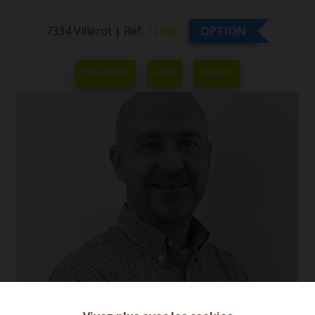
7334 Villerot
|
Ref:
12168
OPTION
Précédent
Liste
Suivant