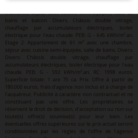
l'arrière. Etage: Appartement de 89 m² avec deux
chambres, séjour avec cuisine semi-équipée, salle de
bains et balcon. Divers: Châssis double vitrage,
chauffage par accumulateurs électriques, boiler
électrique pour l'eau chaude. PEB: G - 645 kWh/m².an.
Etage 2: Appartement de 61 m² avec une chambre,
séjour avec cuisine semi-équipée, salle de bains. Divers:
Divers: Châssis double vitrage, chauffage par
accumulateurs électriques, boiler électrique pour l'eau
chaude. PEB: G - 592 kWh/m².an. RC: 1998 euros.
Superficie totale: 1 are 75 ca. Prix: Offre à partir de
180.000 euros, frais d'agence non inclus et à charge de
l'acquéreur. Publicité à caractère non contractuel et ne
constituant pas une offre. Les propriétaires se
réservent le droit de décision, d'acceptation ou non sur
toute(s) offre(s) soumise(s) pour leur bien. Les
éventuelles offres supérieures sur le prix actuel seront
conditionnées par les règles de l'offre de l'agence