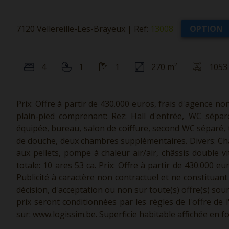
7120 Vellereille-Les-Brayeux
|
Ref:
13008
OPTION
4
1
1
270 m²
1053
Prix: Offre à partir de 430.000 euros, frais d'agence no
plain-pied comprenant: Rez: Hall d'entrée, WC séparé
équipée, bureau, salon de coiffure, second WC séparé, ter
de douche, deux chambres supplémentaires. Divers: Ch
aux pellets, pompe à chaleur air/air, châssis double v
totale: 10 ares 53 ca. Prix: Offre à partir de 430.000 e
Publicité à caractère non contractuel et ne constituant
décision, d'acceptation ou non sur toute(s) offre(s) sou
prix seront conditionnées par les règles de l'offre de
sur:
www.logissim.be.
Superficie habitable affichée en f