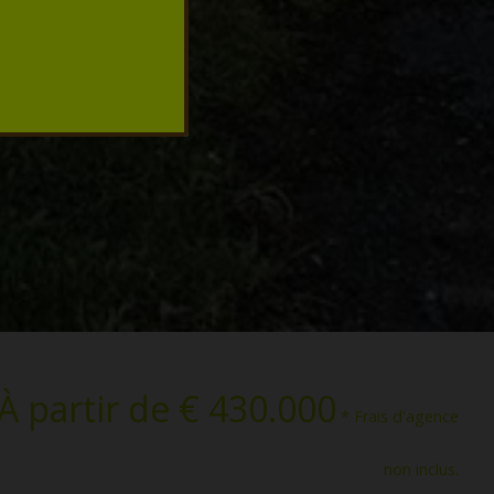
À partir de € 430.000
* Frais d'agence
non inclus.