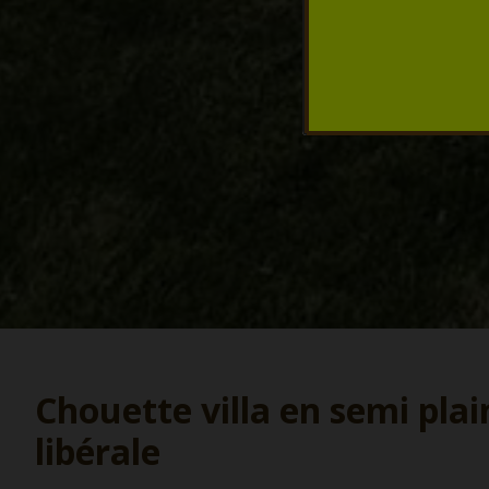
Chouette villa en semi plai
libérale