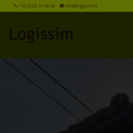
+32 (0)65 31 96 96
info@logissim.be