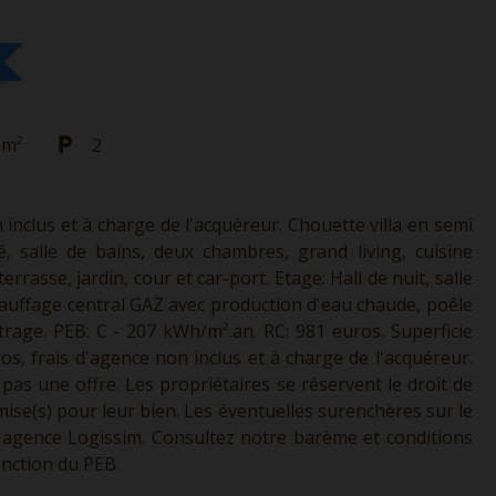
 m²
2
n inclus et à charge de l'acquéreur. Chouette villa en semi
, salle de bains, deux chambres, grand living, cuisine
rasse, jardin, cour et car-port. Etage: Hall de nuit, salle
auffage central GAZ avec production d'eau chaude, poêle
itrage. PEB: C - 207 kWh/m².an. RC: 981 euros. Superficie
uros, frais d'agence non inclus et à charge de l'acquéreur.
 pas une offre. Les propriétaires se réservent le droit de
mise(s) pour leur bien. Les éventuelles surenchères sur le
 l'agence Logissim. Consultez notre barème et conditions
onction du PEB.