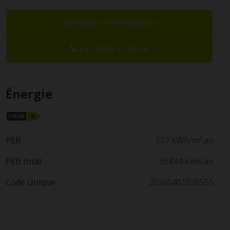
Demande d'informations
+32 (0)65 31 96 96
Énergie
PEB
207 kWh/m².an
PEB total
55844 kwh/an
Code Unique
20260401036555