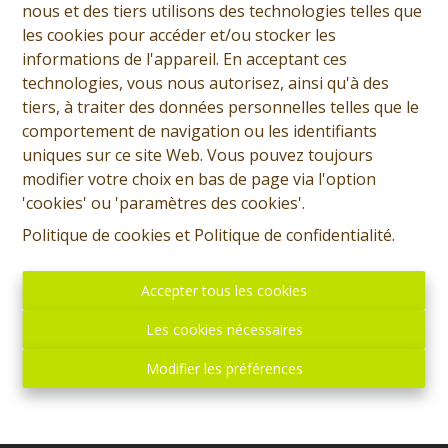
nous et des tiers utilisons des technologies telles que
Demande d'informations
les cookies pour accéder et/ou stocker les
informations de l'appareil. En acceptant ces
+32 (0)65 31 96 96
technologies, vous nous autorisez, ainsi qu'à des
tiers, à traiter des données personnelles telles que le
comportement de navigation ou les identifiants
uniques sur ce site Web. Vous pouvez toujours
3
1
133 m²
745 m²
modifier votre choix en bas de page via l'option
'cookies' ou 'paramètres des cookies'.
1
Politique de cookies
et
Politique de confidentialité
.
-SOUS-OPTION- Prix: Offre à partir de 240.000 euros,
Accepter tous les cookies
frais d'agence non inclus et à charge de l'acquéreur.
Les cookies nécessaires
Maison de plain-pied habitable rapidement et
comprenant: Rez: Hall d'entrée, living, cuisine équipée,
Modifier les préférences
verriere/chaufferie, garage une voiture, hall de nuit,
salle de bains, 3 chambres, terrasse, jardin, remise.
Etage: Grenier aménageable (accès à créer). Divers: