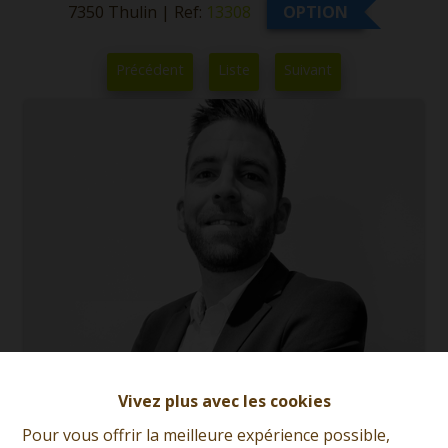
7350 Thulin
|
Ref:
13308
OPTION
Précédent
Liste
Suivant
Vivez plus avec les cookies
Romain Thomas
Pour vous offrir la meilleure expérience possible,