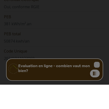
Oui, conforme RGIE
PEB
381 kWh/m².an
PEB total
50874 kwh/an
Code Unique
20241011023069
Biens similaires
NOUVEAU