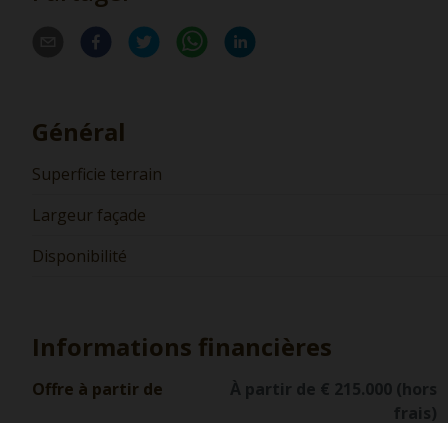
Général
Superficie terrain
Largeur façade
Disponibilité
Informations financières
Offre à partir de
À partir de € 215.000 (hors
frais)