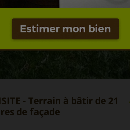
TE - Terrain à bâtir de 21
res de façade