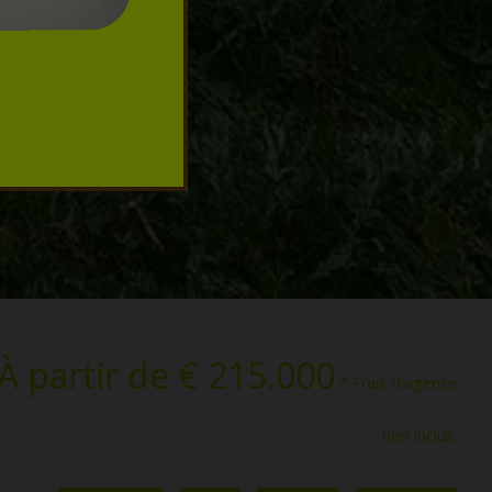
À partir de € 215.000
* Frais d'agence
non inclus.