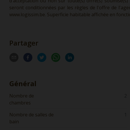
d'acceptation ou non sur toute(s) offre(s) soumise(s)
seront conditionnées par les règles de l'offre de l'ag
www.logissim.be.
Superficie habitable affichée en fonct
Partager
Général
Nombre de
2
chambres
Nombre de salles de
1
bain