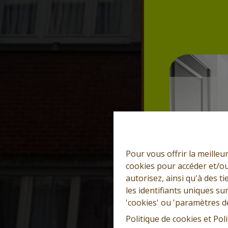
Pour vous offrir la meilleu
cookies pour accéder et/ou
autorisez, ainsi qu'à des 
les identifiants uniques su
'cookies' ou 'paramètres d
Politique de cookies
et
Poli