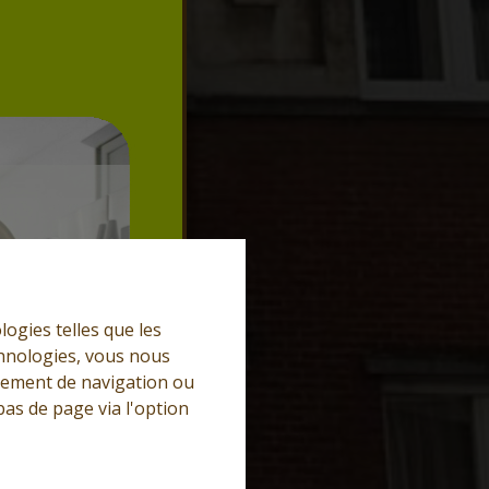
logies telles que les
chnologies, vous nous
rtement de navigation ou
bas de page via l'option