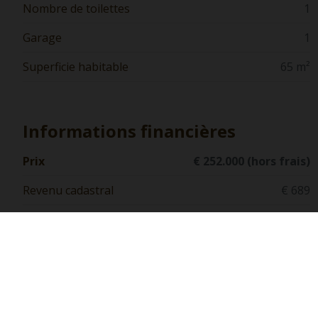
Nombre de toilettes
1
Garage
1
Superficie habitable
65 m²
Informations financières
Prix
€ 252.000 (hors frais)
Revenu cadastral
€ 689
Construction