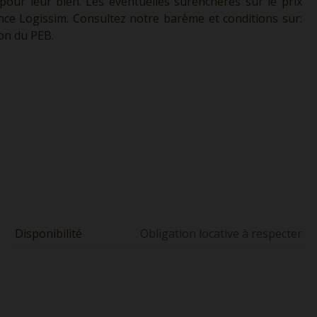
 pour leur bien. Les éventuelles surenchères sur le prix
ence Logissim. Consultez notre barème et conditions sur:
ion du PEB.
Disponibilité
Obligation locative à respecter