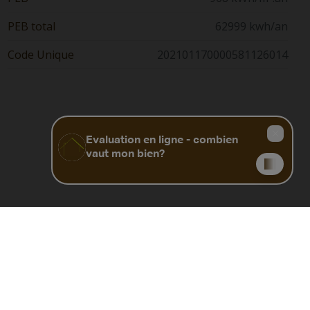
PEB total
62999 kwh/an
Code Unique
202101170000581126014