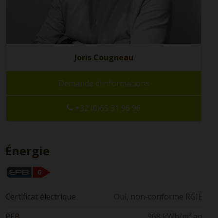
Joris Cougneau
Demande d'informations
+32 (0)65 31 96 96
Énergie
Certificat électrique
Oui, non-conforme RGIE
PEB
968 kWh/m².an