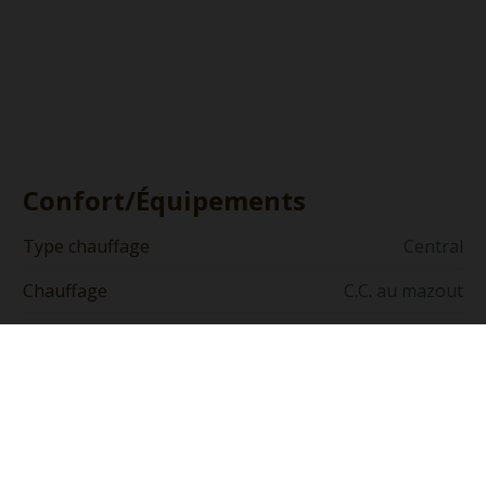
Confort/Équipements
Type chauffage
Central
Chauffage
C.C. au mazout
Cuisine
Equipée
Vitrage
Double vitrage