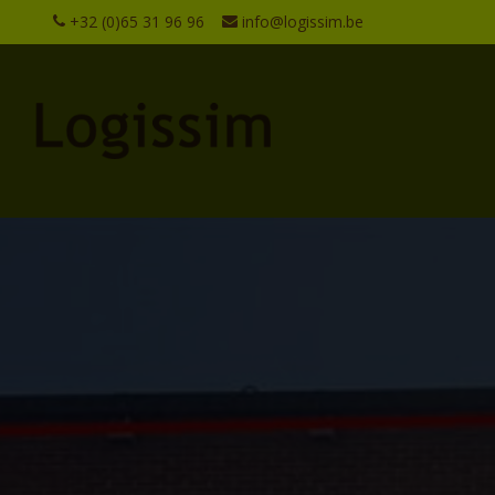
+32 (0)65 31 96 96
info@logissim.be