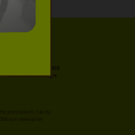
IPI
Autorité de
surveillance
Agréation IPI :
509.959
Code de déontologie
nts immobiliers, rue du
2006 voir
www.ipi.be