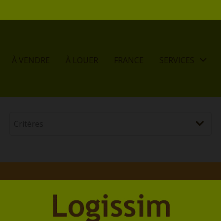
À VENDRE
À LOUER
FRANCE
SERVICES
rbeek