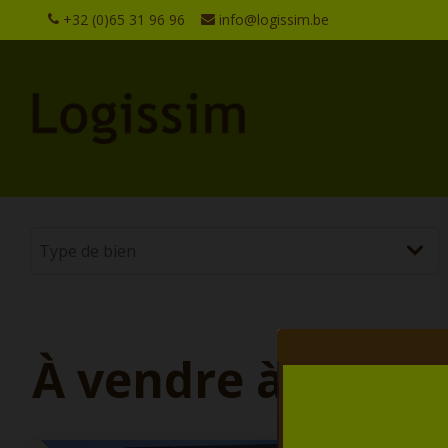
+32 (0)65 31 96 96
info@logissim.be
À vendre à Schae