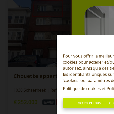
Pour vous offrir la meilleu
cookies pour accéder et/ou
autorisez, ainsi qu'à des 
les identifiants uniques su
Chouette appartement 2 chambres
'cookies' ou 'paramètres d
Politique de cookies
et
Poli
1030 Schaerbeek
|
Ref
: 
13136
€ 252.000
Accepter tous les coo