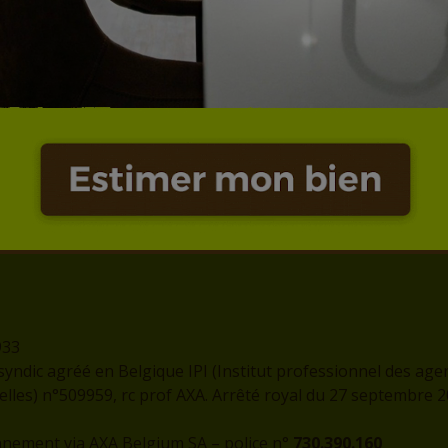
Adresse
Contact
rue de l'Eglise, 1
info@logissim.be
7300 - BOUSSU
+32 (0)65 31 96 96
933
syndic agréé en Belgique IPI (Institut professionnel des age
les) n°509959, rc prof AXA. Arrêté royal du 27 septembre 
nnement via AXA Belgium SA – police n°
730.390.160