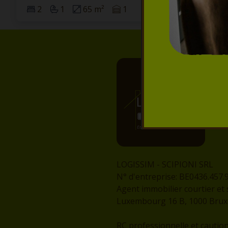
2
1
65 m²
1
LOGISSIM - SCIPIONI SRL
N° d'entreprise: BE0436.457.
Agent immobilier courtier et 
Luxembourg 16 B, 1000 Bruxel
RC professionnelle et cautio