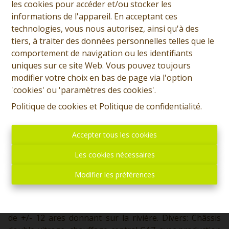
les cookies pour accéder et/ou stocker les
informations de l'appareil. En acceptant ces
technologies, vous nous autorisez, ainsi qu'à des
tiers, à traiter des données personnelles telles que le
3
1
203 m²
2181 m²
comportement de navigation ou les identifiants
uniques sur ce site Web. Vous pouvez toujours
4
modifier votre choix en bas de page via l'option
'cookies' ou 'paramètres des cookies'.
Politique de cookies
et
Politique de confidentialité
.
Prix: 340.000 euros, frais d'agence non inclus et à
charge de l'acquéreur. Maison à rafraichir + hangar et
terrain se composant comme suit: Maison: Sous-sol
Accepter tous les cookies
(rez de cour): Grand hall, WC séparé, chaufferie,
Les cookies nécessaires
buanderie, salle de bains, 3 chambres dont une avec
l'espace pour établir un dressing, bureau. Maison:
Modifier les préférences
Etage (rez de jardin): Hall d'entrée, grand living avec
cuisine intégrée, terrasse, jardin d'agrément. Hangar à
rénover: Plus de 500 m² au sol (30x17,5). Petite prairie
de +/- 12 ares donnant sur la rivière. Divers: Châssis