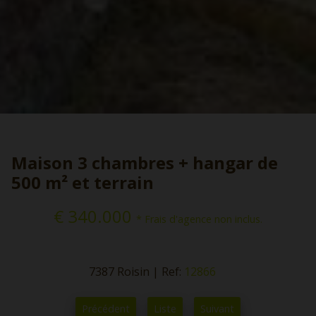
Maison 3 chambres + hangar de
500 m² et terrain
€ 340.000
* Frais d'agence non inclus.
7387 Roisin
|
Ref:
12866
Précédent
Liste
Suivant