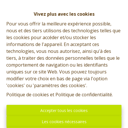
3
1
256 m²
1334 m²
Vivez plus avec les cookies
1
Pour vous offrir la meilleure expérience possible,
nous et des tiers utilisons des technologies telles que
les cookies pour accéder et/ou stocker les
Prix: Offre à partir de 285.000 euros, frais d'agence non
informations de l'appareil. En acceptant ces
inclus et à charge de l'acquéreur. Chouette villa
technologies, vous nous autorisez, ainsi qu'à des
actuellement habitable de plain-pied et comprenant:
tiers, à traiter des données personnelles telles que le
Rez: Hall d'entrée, WC, buanderie, garage, living,
comportement de navigation ou les identifiants
cuisine équipée, hall de nuit, salle de douche, 3
uniques sur ce site Web. Vous pouvez toujours
chambres avec bureau/pièce dressing attenante. Etage:
modifier votre choix en bas de page via l'option
Grand grenier aménageable. Divers: Chauffage central
'cookies' ou 'paramètres des cookies'.
MAZOUT avec production d'eau chaude, châssis double
Politique de cookies
et
Politique de confidentialité
.
vitrage. PEB: D - 327 kWh/m².an. RC: 827 euros.
Superficie totale: 13 ares 34 ca. Prix: Offre à partir de
285.000 euros, frais d'agence non inclus et à charge de
Accepter tous les cookies
l'acquéreur. Publicité à caractère non contractuel et ne
Les cookies nécessaires
constituant pas une offre. Les propriétaires se