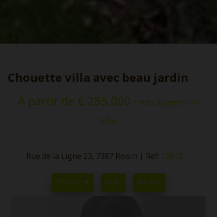
Chouette villa avec beau jardin
À partir de € 285.000
* Frais d'agence non
inclus.
Rue de la Ligne 23, 7387 Roisin
|
Ref:
12642
Précédent
Liste
Suivant