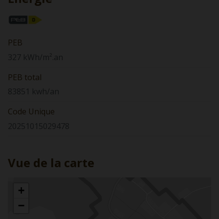
PEB
327 kWh/m².an
PEB total
83851 kwh/an
Code Unique
20251015029478
Vue de la carte