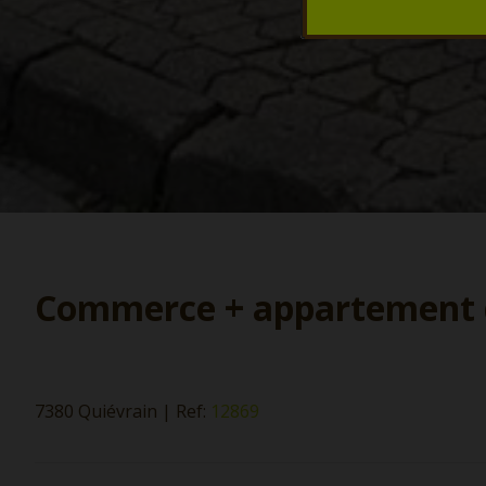
Commerce + appartement 
7380 Quiévrain
|
Ref:
12869