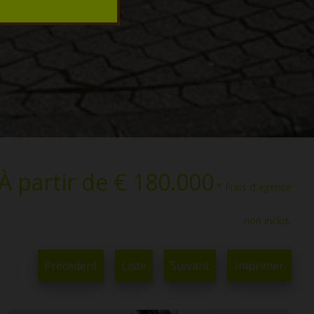
À partir de € 180.000
* Frais d'agence
non inclus.
Précédent
Liste
Suivant
Imprimer