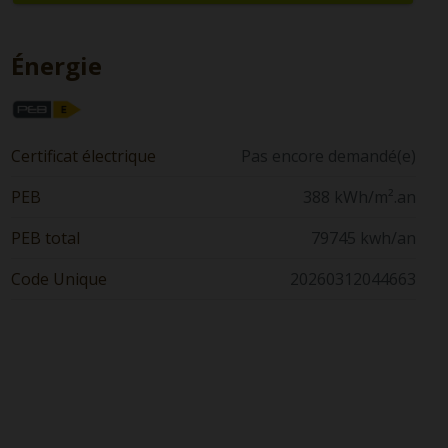
Énergie
Certificat électrique
Pas encore demandé(e)
PEB
388 kWh/m².an
PEB total
79745 kwh/an
Code Unique
20260312044663