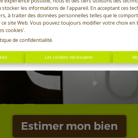
re expérience possible, nous et des tiers utilisons des techno
 stocker les informations de l'appareil. En acceptant ces te
tiers, à traiter des données personnelles telles que le compo
r ce site Web. Vous pouvez toujours modifier votre choix en 
es cookies'.
tique de confidentialité
.
kies
Les cookies nécessaires
Mo