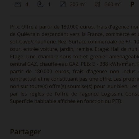
4
1
206 m²
360 m²
Prix: Offre à partir de 180.000 euros, frais d'agence no
de Quiévrain descendant vers la France, commerce et 
sol: Cave/chaufferie. Rez: Surface commerciale de +/- 1
cour, entrée voiture, jardin, remise. Etage: Hall de nui
Etage: Une chambre sous toit et grenier aménageable.
central GAZ, chauffe-eau GAZ. PEB: E - 388 kWh/m².an. RC:
partir de 180.000 euros, frais d'agence non inclus 
contractuel et ne constituant pas une offre. Les proprié
non sur toute(s) offre(s) soumise(s) pour leur bien. Le
par les règles de l'offre de l'agence Logissim. Con
Superficie habitable affichée en fonction du PEB.
Partager