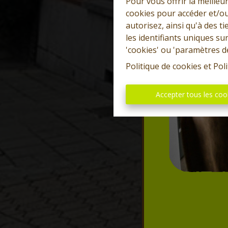
Pour vous offrir la meilleu
cookies pour accéder et/ou
autorisez, ainsi qu'à des 
les identifiants uniques su
'cookies' ou 'paramètres d
Politique de cookies
et
Poli
Accepter tous les coo