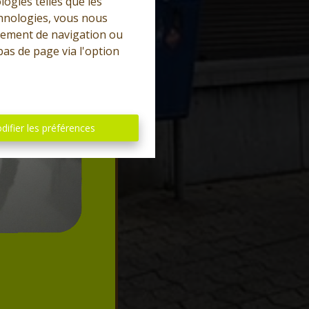
logies telles que les
chnologies, vous nous
rtement de navigation ou
bas de page via l'option
difier les préférences