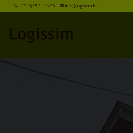
+32 (0)65 31 96 96
info@logissim.be