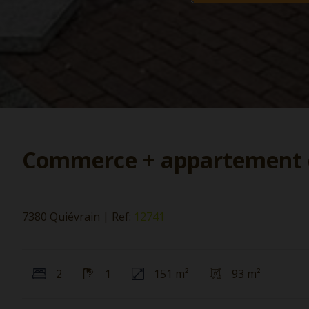
Commerce + appartement d
7380 Quiévrain
|
Ref:
12741
2
1
151 m²
93 m²