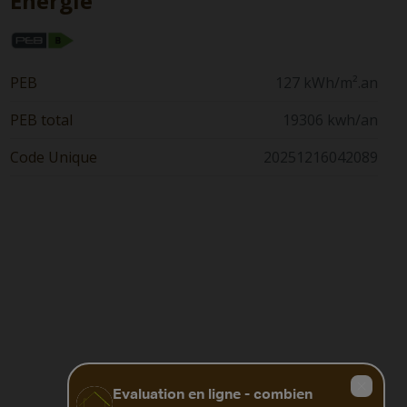
Énergie
PEB
127 kWh/m².an
PEB total
19306 kwh/an
Code Unique
20251216042089