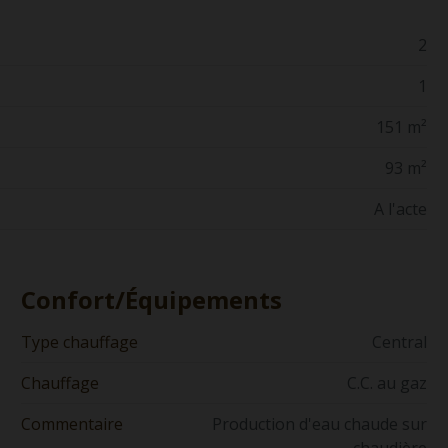
2
1
151 m²
93 m²
A l'acte
Confort/Équipements
Type chauffage
Central
Chauffage
C.C. au gaz
Commentaire
Production d'eau chaude sur