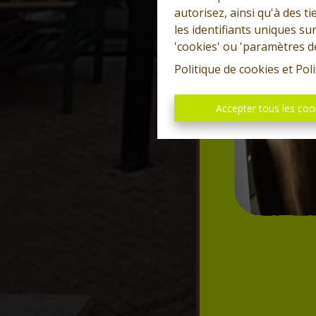
autorisez, ainsi qu'à des 
les identifiants uniques su
'cookies' ou 'paramètres d
Politique de cookies
et
Poli
Accepter tous les coo