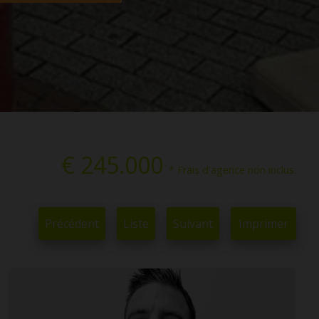
€ 245.000
* Frais d'agence non inclus.
Précédent
Liste
Suivant
Imprimer