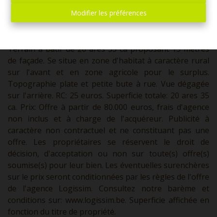
Modifier les préférences
2035 m²
Terrain à bâtir de 20 ares 35 ca proposant 15 mètres
de façade. Se situe en zone d'habitat à caractère rural
sur l'avant et en zone agricole pour le surplus.
Topographie plate et petite bute à rue. Vue dégagée
sur l'arrière. RC: 25 euros. Superficie totale: 20 ares 35
ca. Prix: Offre à partir de 80.000 euros, frais d'agence
non inclus et à charge de l'acquéreur. Publicité à
caractère non contractuel et ne constituant pas une
offre. Les propriétaires se réservent le droit de
décision, d'acceptation ou non sur toute(s) offre(s)
soumise(s) pour leur bien. Les éventuelles surenchères
sur le prix seront conditionnées par les règles de l'offre
de l'agence Logissim. Consultez notre barème et
conditions sur:
www.logissim.be.
Superficie affichée en
fonction du titre de propriété.