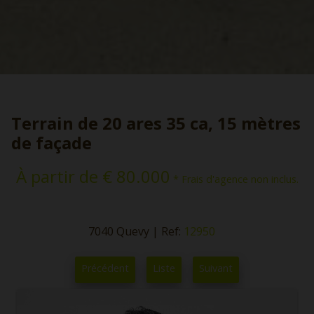
Terrain de 20 ares 35 ca, 15 mètres
de façade
À partir de € 80.000
* Frais d'agence non inclus.
7040 Quevy
|
Ref:
12950
Précédent
Liste
Suivant