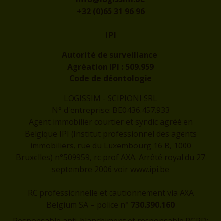
+32 (0)65 31 96 96
IPI
Autorité de surveillance
Agréation IPI :
509.959
Code de déontologie
LOGISSIM - SCIPIONI SRL
N° d'entreprise: BE0436.457.933
Agent immobilier courtier et syndic agréé en
Belgique IPI (Institut professionnel des agents
immobiliers, rue du Luxembourg 16 B, 1000
Bruxelles) n°509959, rc prof AXA. Arrêté royal du 27
septembre 2006 voir
www.ipi.be
RC professionnelle et cautionnement via AXA
Belgium SA – police n°
730.390.160
Responsable anti-blanchiment et responsable RGPD: