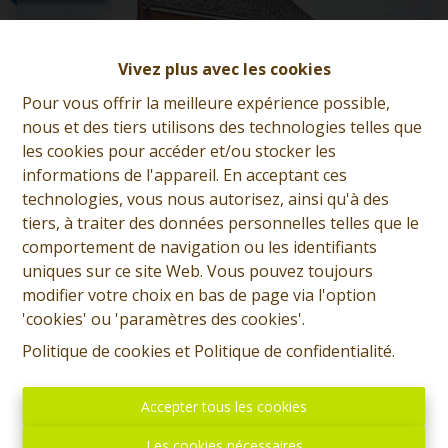
Vivez plus avec les cookies
Pour vous offrir la meilleure expérience possible,
nous et des tiers utilisons des technologies telles que
les cookies pour accéder et/ou stocker les
informations de l'appareil. En acceptant ces
technologies, vous nous autorisez, ainsi qu'à des
tiers, à traiter des données personnelles telles que le
comportement de navigation ou les identifiants
SOUS OPTION - PLUS DE VISITE - Villa
uniques sur ce site Web. Vous pouvez toujours
d'architecte à rénover
modifier votre choix en bas de page via l'option
7972 Quevaucamps
|
Ref
: 
13018
'cookies' ou 'paramètres des cookies'.
Politique de cookies
et
Politique de confidentialité
.
À partir de € 195.000
Accepter tous les cookies
4
1
152 m²
Les cookies nécessaires