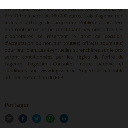
central GAZ avec production d'eau chaude. PEB: C - 224
kWh/m².an. RC: 247 euros. Superficie totale: 1 are 23 ca.
Prix: Offre à partir de 180.000 euros, frais d'agence non
inclus et à charge de l'acquéreur. Publicité à caractère
non contractuel et ne constituant pas une offre. Les
propriétaires se réservent le droit de décision,
d'acceptation ou non sur toute(s) offre(s) soumise(s)
pour leur bien. Les éventuelles surenchères sur le prix
seront conditionnées par les règles de l'offre de
l'agence Logissim. Consultez notre barème et
conditions sur:
www.logissim.be.
Superficie habitable
affichée en fonction du PEB.
Partager