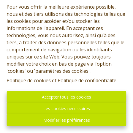
Pour vous offrir la meilleure expérience possible,
Giorgio Marsala
nous et des tiers utilisons des technologies telles que
les cookies pour accéder et/ou stocker les
Demande d'informations
informations de l'appareil. En acceptant ces
technologies, vous nous autorisez, ainsi qu'à des
+32 (0)65 31 96 96
tiers, à traiter des données personnelles telles que le
comportement de navigation ou les identifiants
uniques sur ce site Web. Vous pouvez toujours
modifier votre choix en bas de page via l'option
3
1
94 m²
123 m²
'cookies' ou 'paramètres des cookies'.
Politique de cookies
et
Politique de confidentialité
.
SOUS OPTION - PLUS DE VISITE - Prix: Offre à partir de
180.000 euros, frais d'agence non inclus et à charge de
Accepter tous les cookies
l'acquéreur. Chouette maison habitable rapidement et
comprenant: Sous-sol: Cave. Rez: Hall d'entrée, une
Les cookies nécessaires
chambre sur l'avant, living, cuisine équipée, salle de
Modifier les préférences
douche, superbe terrasse. Etage: Hall de nuit, deux
chambres. Divers: Châssis double vitrage, chauffage