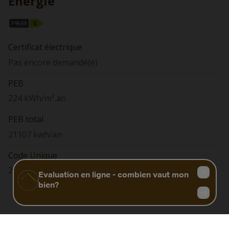
Énergie
Certificat électrique
Pas encore demandé(e)
PEB
224 kWh/m².an
PEB total
21107 kwh/an
Code Unique
20260615022149