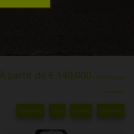
À partir de € 140.000
* Frais d'agence
non inclus.
Précédent
Liste
Suivant
Imprimer