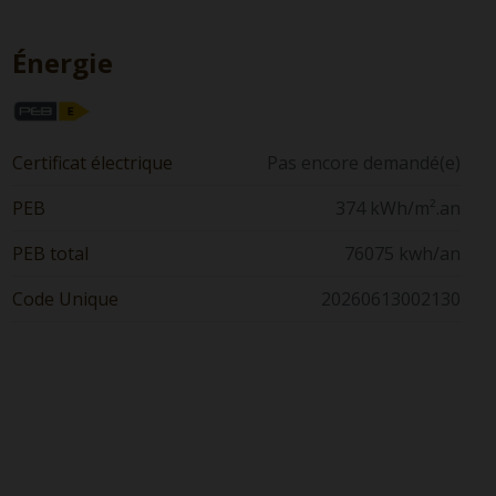
Énergie
Certificat électrique
Pas encore demandé(e)
PEB
374 kWh/m².an
PEB total
76075 kwh/an
Code Unique
20260613002130