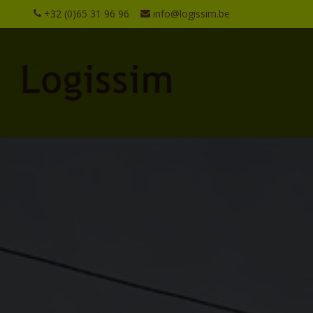
+32 (0)65 31 96 96
info@logissim.be