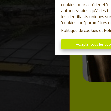
cookies pour accéder et/ou
autorisez, ainsi qu'à des 
les identifiants uniques su
'cookies' ou 'paramètres d
Politique de cookies
et
Poli
Accepter tous les coo