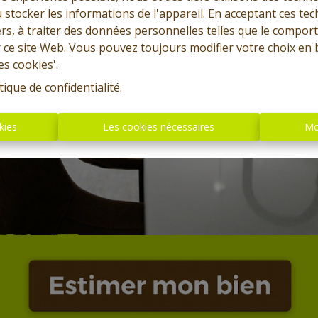
 stocker les informations de l'appareil. En acceptant ces te
tiers, à traiter des données personnelles telles que le compo
r ce site Web. Vous pouvez toujours modifier votre choix en 
es cookies'.
tique de confidentialité
.
kies
Les cookies nécessaires
Mo