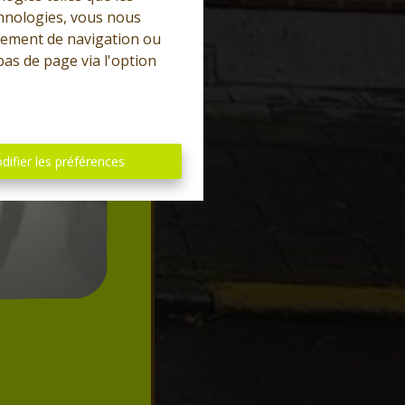
chnologies, vous nous
rtement de navigation ou
bas de page via l'option
difier les préférences