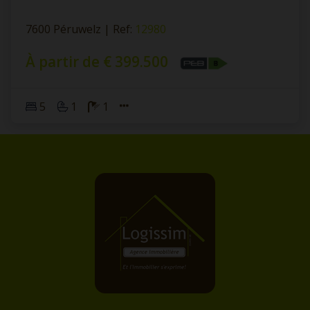
7600 Péruwelz
|
Ref
: 
12980
À partir de € 399.500
5
1
1