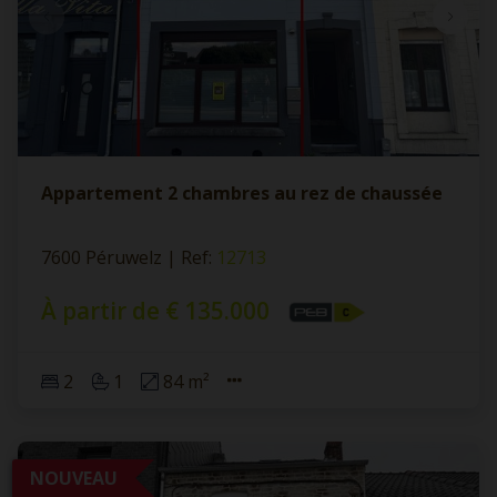
Appartement 2 chambres au rez de chaussée
7600 Péruwelz
|
Ref
: 
12713
À partir de € 135.000
2
1
84 m²
NOUVEAU