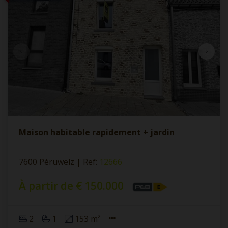
Maison habitable rapidement + jardin
7600 Péruwelz
|
Ref
: 
12666
À partir de € 150.000
2
1
153 m²