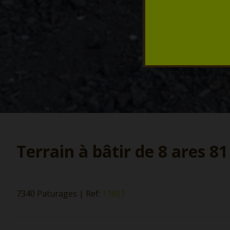
Terrain à bâtir de 8 ares 81
7340 Paturages
|
Ref:
11651