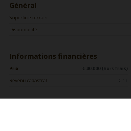
Général
Superficie terrain
Disponibilité
Informations financières
Prix
€ 40.000 (hors frais)
Revenu cadastral
€ 11
Biens similaires