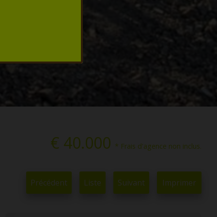
€ 40.000
* Frais d'agence non inclus.
Précédent
Liste
Suivant
Imprimer