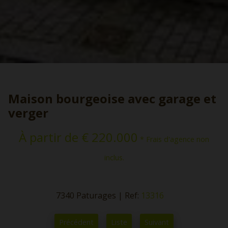
Maison bourgeoise avec garage et
verger
À partir de € 220.000
* Frais d'agence non
inclus.
7340 Paturages
|
Ref:
13316
Précédent
Liste
Suivant