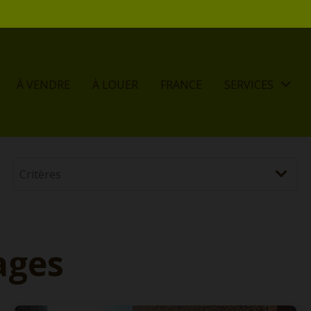
À VENDRE
À LOUER
FRANCE
SERVICES
ages