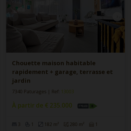
Chouette maison habitable
rapidement + garage, terrasse et
jardin
7340 Paturages
|
Ref
: 
13003
À partir de € 235.000
3
1
182 m²
280 m²
1