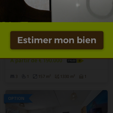
SOUS OPTION - PLUS DE VISITE -
Maison proposant de belles
possibilités
7340 Paturages
|
Ref
: 
12697
À partir de € 190.000
3
1
157 m²
1330 m²
1
OPTION