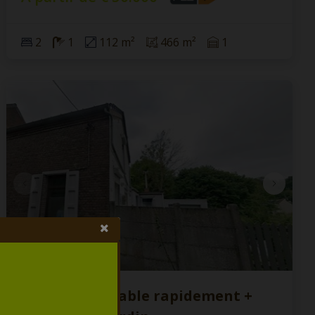
2
1
112 m²
466 m²
1
Maison habitable rapidement +