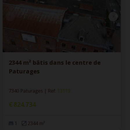
2344 m² bâtis dans le centre de
Paturages
7340 Paturages
|
Ref
: 
13119
€ 824.734
1
2344 m²