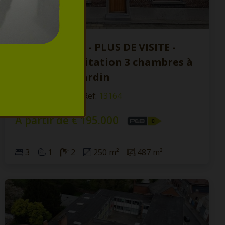
SOUS OPTION - PLUS DE VISITE -
Maison d'habitation 3 chambres à
rafraichir + jardin
7340 Paturages
|
Ref
: 
13164
À partir de € 195.000
3
1
2
250 m²
487 m²