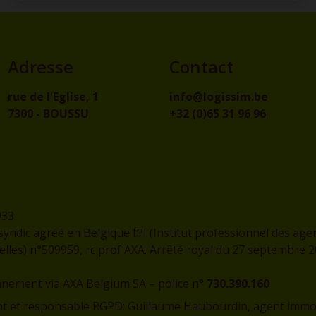
Adresse
Contact
rue de l'Eglise, 1
info@logissim.be
7300 - BOUSSU
+32 (0)65 31 96 96
933
syndic agréé en Belgique IPI (Institut professionnel des age
les) n°509959, rc prof AXA. Arrêté royal du 27 septembre 
nnement via AXA Belgium SA – police n°
730.390.160
t et responsable RGPD: Guillaume Haubourdin, agent immobi