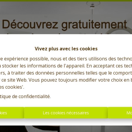
Maison à rénover + garage et
jardin
7340 Paturages
|
Ref
: 
13315
À partir de € 70.000
Vivez plus avec les cookies
3
177 m²
365 m²
1
re expérience possible, nous et des tiers utilisons des techno
 stocker les informations de l'appareil. En acceptant ces te
tiers, à traiter des données personnelles telles que le compo
OPTION
r ce site Web. Vous pouvez toujours modifier votre choix en 
es cookies'.
tique de confidentialité
.
kies
Les cookies nécessaires
Mo