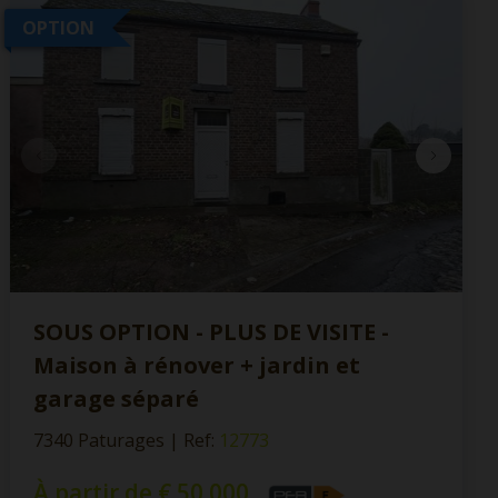
OPTION
SOUS OPTION - PLUS DE VISITE -
Maison à rénover + jardin et
garage séparé
7340 Paturages
|
Ref
: 
12773
À partir de € 50.000