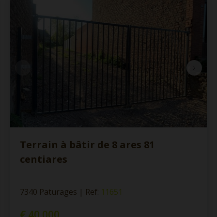
Terrain à bâtir de 8 ares 81
centiares
7340 Paturages
|
Ref
: 
11651
€ 40.000