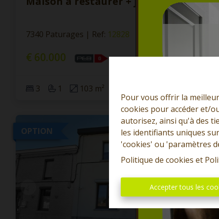
Maison à restaurer + jardin
7340 Paturages
|
Ref
: 
12828
€ 60.000
3
1
103 m²
260 m²
Pour vous offrir la meilleu
cookies pour accéder et/ou
autorisez, ainsi qu'à des 
OPTION
les identifiants uniques su
'cookies' ou 'paramètres d
Politique de cookies
et
Poli
Accepter tous les coo