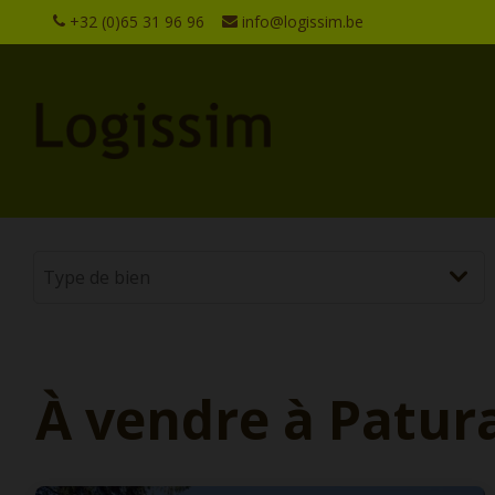
+32 (0)65 31 96 96
info@logissim.be
À vendre à Patur