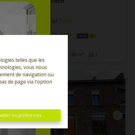
terrasse et jardin
7340 Paturages
|
Ref
: 
13415
À partir de € 155.000
2
1
103 m²
180 m²
1
logies telles que les
chnologies, vous nous
rtement de navigation ou
OPTION
bas de page via l'option
difier les préférences