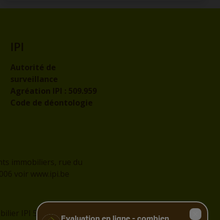
IPI
Autorité de
surveillance
Agréation IPI :
509.959
Code de déontologie
nts immobiliers, rue du
2006 voir
www.ipi.be
lier IPI 509.959