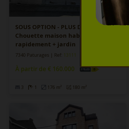
SOUS OPTION - PLUS DE VISITE -
Chouette maison habitable
rapidement + jardin
7340 Paturages
|
Ref
: 
13111
À partir de € 160.000
3
1
176 m²
180 m²