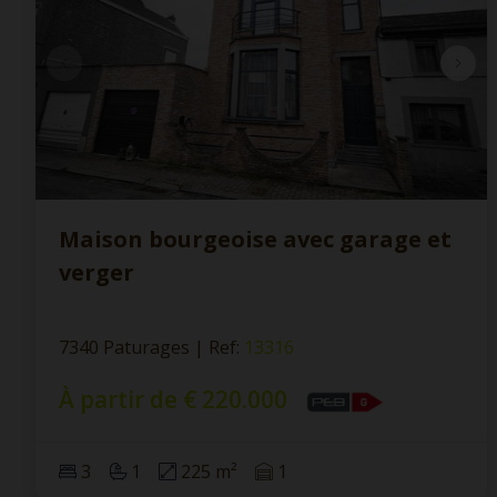
Maison bourgeoise avec garage et
verger
7340 Paturages
|
Ref
: 
13316
À partir de € 220.000
3
1
225 m²
1