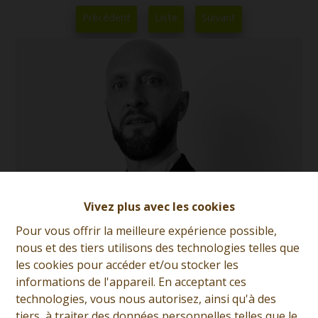
Précédent
Liste
Suivant
Vivez plus avec les cookies
Pour vous offrir la meilleure expérience possible,
nous et des tiers utilisons des technologies telles que
les cookies pour accéder et/ou stocker les
José Mafrici
informations de l'appareil. En acceptant ces
technologies, vous nous autorisez, ainsi qu'à des
Demande d'informations
tiers, à traiter des données personnelles telles que le