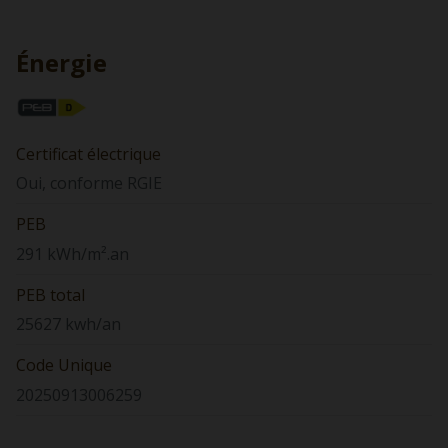
Énergie
Certificat électrique
Oui, conforme RGIE
PEB
291 kWh/m².an
PEB total
25627 kwh/an
Code Unique
20250913006259