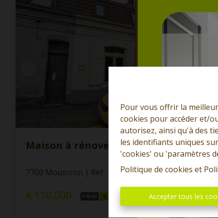
Pour vous offrir la meilleu
cookies pour accéder et/ou
autorisez, ainsi qu'à des 
les identifiants uniques su
Maison à rénover + jardin
'cookies' ou 'paramètres d
Politique de cookies
et
Poli
7700 Mouscron
|
Ref
: 
12870
€ 110.000
Accepter tous les coo