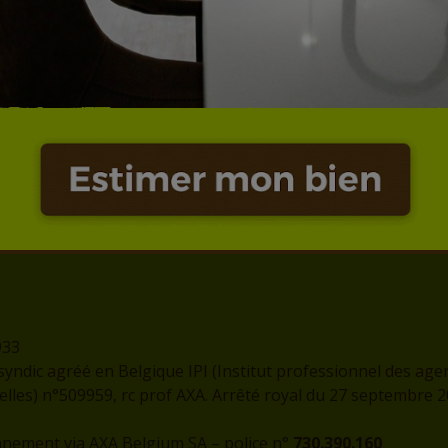
Adresse
Contact
rue de l'Eglise, 1
info@logissim.be
7300 - BOUSSU
+32 (0)65 31 96 96
933
syndic agréé en Belgique IPI (Institut professionnel des age
les) n°509959, rc prof AXA. Arrêté royal du 27 septembre 
nnement via AXA Belgium SA – police n°
730.390.160