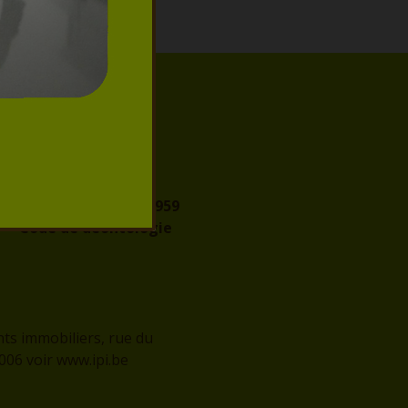
IPI
Autorité de
surveillance
Agréation IPI :
509.959
Code de déontologie
nts immobiliers, rue du
2006 voir
www.ipi.be