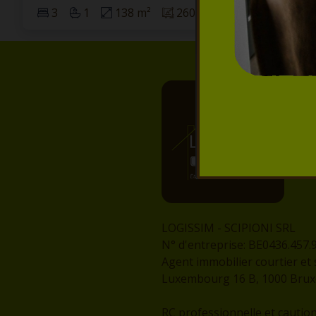
3
1
138 m²
260 m²
LOGISSIM - SCIPIONI SRL
N° d'entreprise: BE0436.457.
Agent immobilier courtier et 
Luxembourg 16 B, 1000 Bruxel
RC professionnelle et cautio