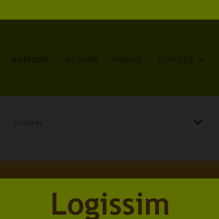
À VENDRE
À LOUER
FRANCE
SERVICES
cron