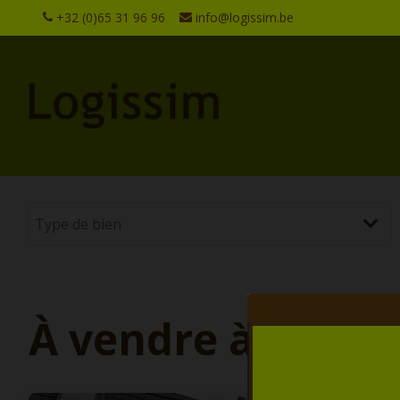
+32 (0)65 31 96 96
info@logissim.be
À vendre à Mous