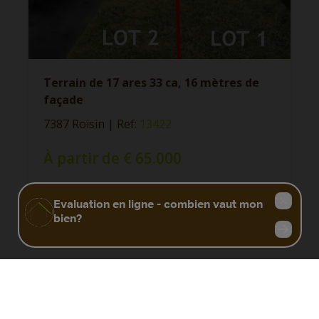
Terrain de 17 ares 33 ca, 16 mètres de
façade
7387 Roisin
|
Ref
: 
13422
À partir de € 65.000
1733 m²