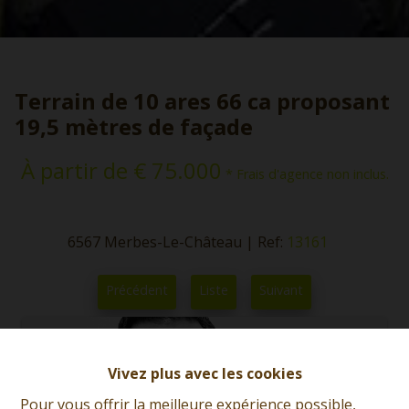
Terrain de 10 ares 66 ca proposant
19,5 mètres de façade
À partir de € 75.000
* Frais d'agence non inclus.
6567 Merbes-Le-Château
|
Ref:
13161
Précédent
Liste
Suivant
Vivez plus avec les cookies
Pour vous offrir la meilleure expérience possible,