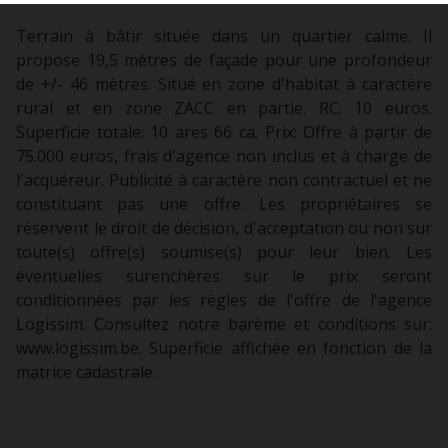
Terrain à bâtir située dans un quartier calme. Il
propose 19,5 mètres de façade pour une profondeur
de +/- 46 mètres. Situé en zone d'habitat à caractère
rural et en zone ZACC en partie. RC: 10 euros.
Superficie totale: 10 ares 66 ca. Prix: Offre à partir de
75.000 euros, frais d'agence non inclus et à charge de
l'acquéreur. Publicité à caractère non contractuel et ne
constituant pas une offre. Les propriétaires se
réservent le droit de décision, d'acceptation ou non sur
toute(s) offre(s) soumise(s) pour leur bien. Les
éventuelles surenchères sur le prix seront
conditionnées par les règles de l'offre de l'agence
Logissim. Consultez notre barème et conditions sur:
www.logissim.be.
Superficie affichée en fonction de la
matrice cadastrale.