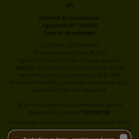
IPI
Autorité de surveillance
Agréation IPI :
509.959
Code de déontologie
LOGISSIM - SCIPIONI SRL
N° d'entreprise: BE0436.457.933
Agent immobilier courtier et syndic agréé en
Belgique IPI (Institut professionnel des agents
immobiliers, rue du Luxembourg 16 B, 1000
Bruxelles) n°509959, rc prof AXA. Arrêté royal du 27
septembre 2006 voir
www.ipi.be
RC professionnelle et cautionnement via AXA
Belgium SA – police n°
730.390.160
Responsable anti-blanchiment et responsable RGPD:
Guillaume Haubourdin, agent immobilier IPI 509.959
-
guillaume@logissim.be