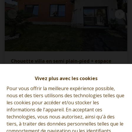
Chouette villa en semi plain-pied + espace
profession libérale
7120 Vellereille-Les-Brayeux
|
Ref
: 
13008
Vivez plus avec les cookies
Pour vous offrir la meilleure expérience possible,
À partir de € 430.000
nous et des tiers utilisons des technologies telles que
les cookies pour accéder et/ou stocker les
informations de l'appareil. En acceptant ces
4
1
1
technologies, vous nous autorisez, ainsi qu'à des
tiers, à traiter des données personnelles telles que le
comportement de navigation ou les identifiants