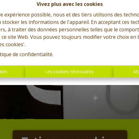
Vivez plus avec les cookies
3
1
130 m²
257 m²
1
re expérience possible, nous et des tiers utilisons des techno
 stocker les informations de l'appareil. En acceptant ces te
tiers, à traiter des données personnelles telles que le compo
OPTION
r ce site Web. Vous pouvez toujours modifier votre choix en 
es cookies'.
tique de confidentialité
.
kies
Les cookies nécessaires
Mo
Maison de plain-pied avec beau
jardin