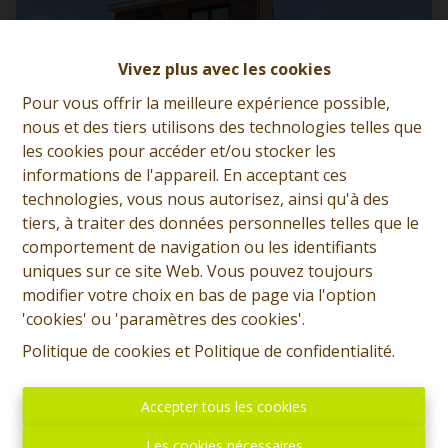
Vivez plus avec les cookies
Pour vous offrir la meilleure expérience possible,
nous et des tiers utilisons des technologies telles que
les cookies pour accéder et/ou stocker les
informations de l'appareil. En acceptant ces
technologies, vous nous autorisez, ainsi qu'à des
tiers, à traiter des données personnelles telles que le
comportement de navigation ou les identifiants
Maison 4 façades habitable rapidement +
uniques sur ce site Web. Vous pouvez toujours
jardin
modifier votre choix en bas de page via l'option
Rue de Boussu 63, 7333 Tertre
|
Ref
: 
13382
'cookies' ou 'paramètres des cookies'.
Politique de cookies
et
Politique de confidentialité
.
À partir de € 235.000
Accepter tous les cookies
3
1
108 m²
Les cookies nécessaires