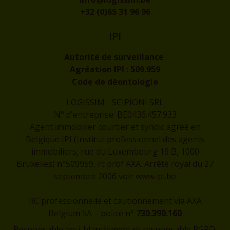
+32 (0)65 31 96 96
IPI
Autorité de surveillance
Agréation IPI :
509.959
Code de déontologie
LOGISSIM - SCIPIONI SRL
N° d'entreprise: BE0436.457.933
Agent immobilier courtier et syndic agréé en
Belgique IPI (Institut professionnel des agents
immobiliers, rue du Luxembourg 16 B, 1000
Bruxelles) n°509959, rc prof AXA. Arrêté royal du 27
septembre 2006 voir
www.ipi.be
RC professionnelle et cautionnement via AXA
Belgium SA – police n°
730.390.160
Responsable anti-blanchiment et responsable RGPD: