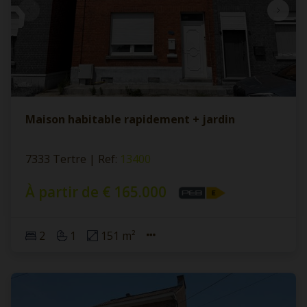
Maison habitable rapidement + jardin
7333 Tertre
|
Ref
: 
13400
À partir de € 165.000
2
1
151 m²