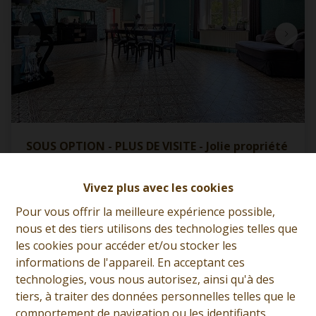
SOUS OPTION - PLUS DE VISITE - Jolie propriété
avec garage et jardin
5600 Romedenne
|
Ref
: 
12540
Vivez plus avec les cookies
Pour vous offrir la meilleure expérience possible,
À partir de € 270.000
nous et des tiers utilisons des technologies telles que
les cookies pour accéder et/ou stocker les
informations de l'appareil. En acceptant ces
4
1
389 m²
technologies, vous nous autorisez, ainsi qu'à des
tiers, à traiter des données personnelles telles que le
comportement de navigation ou les identifiants