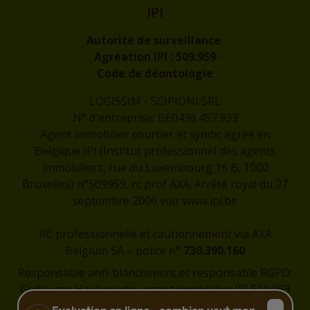
IPI
Autorité de surveillance
Agréation IPI :
509.959
Code de déontologie
LOGISSIM - SCIPIONI SRL
N° d'entreprise: BE0436.457.933
Agent immobilier courtier et syndic agréé en
Belgique IPI (Institut professionnel des agents
immobiliers, rue du Luxembourg 16 B, 1000
Bruxelles) n°509959, rc prof AXA. Arrêté royal du 27
septembre 2006 voir
www.ipi.be
RC professionnelle et cautionnement via AXA
Belgium SA – police n°
730.390.160
Responsable anti-blanchiment et responsable RGPD:
Guillaume Haubourdin, agent immobilier IPI 509.959
-
guillaume@logissim.be