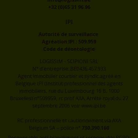
+32 (0)65 31 96 96
IPI
Autorité de surveillance
Agréation IPI :
509.959
Code de déontologie
LOGISSIM - SCIPIONI SRL
N° d'entreprise: BE0436.457.933
Agent immobilier courtier et syndic agréé en
Belgique IPI (Institut professionnel des agents
immobiliers, rue du Luxembourg 16 B, 1000
Bruxelles) n°509959, rc prof AXA. Arrêté royal du 27
septembre 2006 voir
www.ipi.be
RC professionnelle et cautionnement via AXA
Belgium SA – police n°
730.390.160
Responsable anti-blanchiment et responsable RGPD: