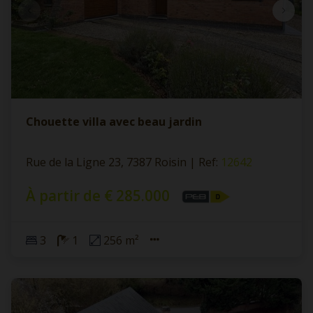
Chouette villa avec beau jardin
Rue de la Ligne 23, 7387 Roisin
|
Ref
: 
12642
À partir de € 285.000
3
1
256 m²