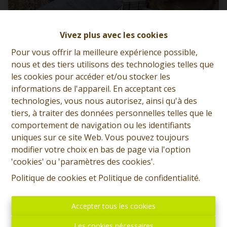
Vivez plus avec les cookies
Pour vous offrir la meilleure expérience possible,
nous et des tiers utilisons des technologies telles que
les cookies pour accéder et/ou stocker les
informations de l'appareil. En acceptant ces
technologies, vous nous autorisez, ainsi qu'à des
tiers, à traiter des données personnelles telles que le
comportement de navigation ou les identifiants
Maison 3 chambres + hangar de 500 m² et
uniques sur ce site Web. Vous pouvez toujours
terrain
modifier votre choix en bas de page via l'option
7387 Roisin
|
Ref
: 
12866
'cookies' ou 'paramètres des cookies'.
Politique de cookies
et
Politique de confidentialité
.
€ 340.000
Accepter tous les cookies
3
1
203 m²
Les cookies nécessaires