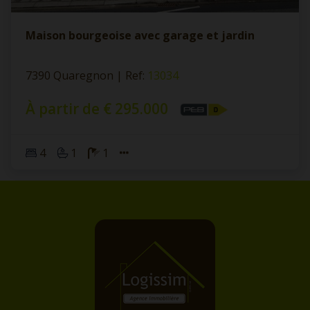
Maison bourgeoise avec garage et jardin
7390 Quaregnon
|
Ref
: 
13034
À partir de € 295.000
4
1
1