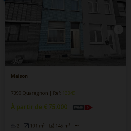
Maison
7390 Quaregnon
|
Ref
: 
13049
À partir de € 75.000
2
101 m²
145 m²