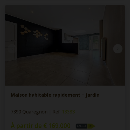
Maison habitable rapidement + jardin
7390 Quaregnon
|
Ref
: 
13383
À partir de € 169.000