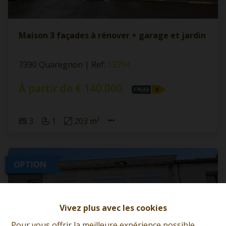
Maison 3 façades à rénover + garage et jardin
7390 Quaregnon
|
Ref
: 
13294
À partir de € 140.000
3
1
203 m²
OPTION
Vivez plus avec les cookies
Pour vous offrir la meilleure expérience possible,