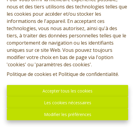
nous et des tiers utilisons des technologies telles que
les cookies pour accéder et/ou stocker les
informations de l'appareil. En acceptant ces
technologies, vous nous autorisez, ainsi qu'à des
tiers, à traiter des données personnelles telles que le
comportement de navigation ou les identifiants
SOUS OPTION - PLUS DE VISITE - Maison à
uniques sur ce site Web. Vous pouvez toujours
rénover + garage et jardin
modifier votre choix en bas de page via l'option
7390 Quaregnon
|
Ref
: 
13323
'cookies' ou 'paramètres des cookies'.
Politique de cookies
et
Politique de confidentialité
.
À partir de € 149.000
Accepter tous les cookies
4
1
264 m²
Les cookies nécessaires
Modifier les préférences