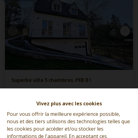
Superbe villa 5 chambres. PEB B !
7600 Péruwelz
|
Ref
: 
12980
Vivez plus avec les cookies
À partir de € 399.500
Pour vous offrir la meilleure expérience possible,
nous et des tiers utilisons des technologies telles que
les cookies pour accéder et/ou stocker les
5
1
1
informations de l'appareil. En acceptant ces