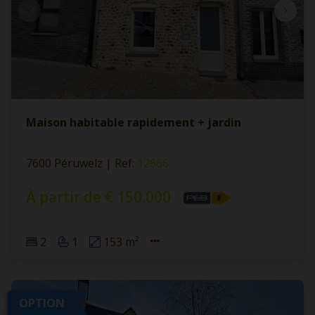
Maison habitable rapidement + jardin
7600 Péruwelz
|
Ref
: 
12666
À partir de € 150.000
2
1
153 m²
OPTION