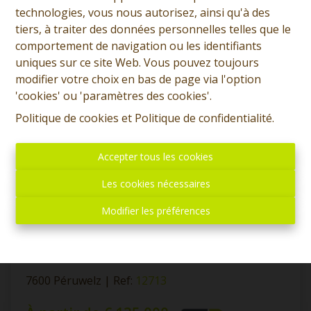
technologies, vous nous autorisez, ainsi qu'à des
tiers, à traiter des données personnelles telles que le
comportement de navigation ou les identifiants
OPTION
uniques sur ce site Web. Vous pouvez toujours
modifier votre choix en bas de page via l'option
'cookies' ou 'paramètres des cookies'.
Politique de cookies
et
Politique de confidentialité
.
Accepter tous les cookies
Les cookies nécessaires
Modifier les préférences
Appartement 2 chambres au rez de chaussée
7600 Péruwelz
|
Ref
: 
12713