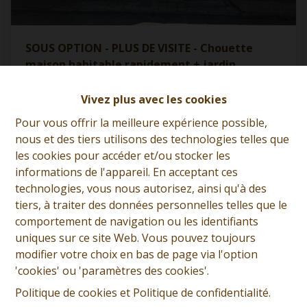
SOUS OPTION - PLUS DE VISITE - Chouette
maison habitable rapidement + jardin
7340 Paturages
|
Ref
: 
13111
Vivez plus avec les cookies
À partir de € 160.000
Pour vous offrir la meilleure expérience possible,
nous et des tiers utilisons des technologies telles que
les cookies pour accéder et/ou stocker les
3
1
176 m²
informations de l'appareil. En acceptant ces
technologies, vous nous autorisez, ainsi qu'à des
tiers, à traiter des données personnelles telles que le
comportement de navigation ou les identifiants
OPTION
uniques sur ce site Web. Vous pouvez toujours
modifier votre choix en bas de page via l'option
'cookies' ou 'paramètres des cookies'.
Politique de cookies
et
Politique de confidentialité
.