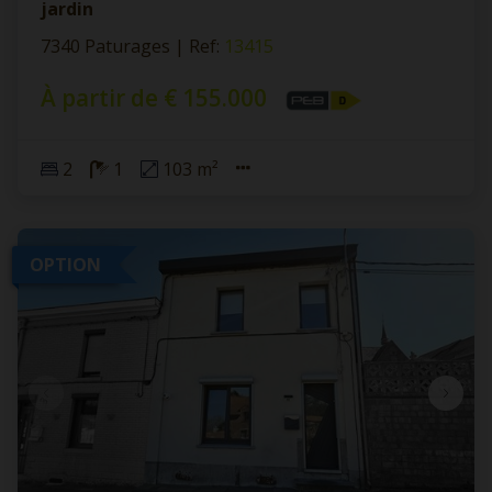
jardin
7340 Paturages
|
Ref
: 
13415
À partir de € 155.000
2
1
103 m²
OPTION