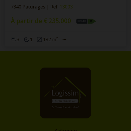
7340 Paturages
|
Ref
: 
13003
À partir de € 235.000
3
1
182 m²
Adresse