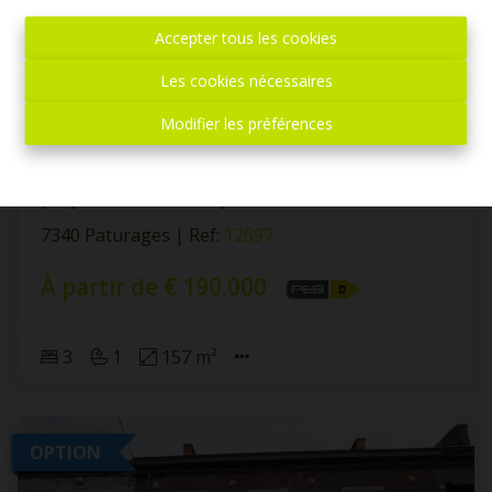
Accepter tous les cookies
Les cookies nécessaires
Modifier les préférences
SOUS OPTION - PLUS DE VISITE - Maison
proposant de belles possibilités
7340 Paturages
|
Ref
: 
12697
À partir de € 190.000
3
1
157 m²
OPTION