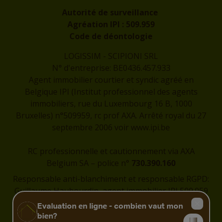
Autorité de surveillance
Agréation IPI :
509.959
Code de déontologie
LOGISSIM - SCIPIONI SRL
N° d'entreprise: BE0436.457.933
Agent immobilier courtier et syndic agréé en
Belgique IPI (Institut professionnel des agents
immobiliers, rue du Luxembourg 16 B, 1000
Bruxelles) n°509959, rc prof AXA. Arrêté royal du 27
septembre 2006 voir
www.ipi.be
RC professionnelle et cautionnement via AXA
Belgium SA – police n°
730.390.160
Responsable anti-blanchiment et responsable RGPD:
Guillaume Haubourdin, agent immobilier IPI 509.959
-
guillaume@logissim.be