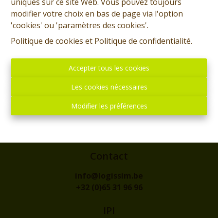
uniques sur ce site Web. Vous pouvez toujours
modifier votre choix en bas de page via l'option
'cookies' ou 'paramètres des cookies'.
Politique de cookies
et
Politique de confidentialité
.
Accepter tous les cookies
Les cookies nécessaires
Adresse
Modifier les préférences
rue de l'Eglise, 1
7300 - BOUSSU
Contact
info@logissim.be
+32 (0)65 31 96 96
IPI