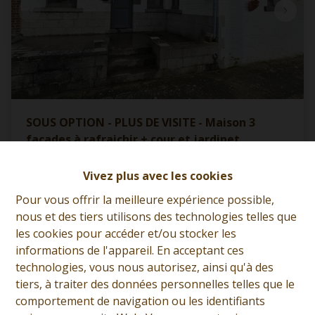
SOUS OPTION - PLUS DE VISITE - Maison 3
façades à rafraichir + cour et jardinet
7387 Onnezies
|
Ref
: 
12857
Vivez plus avec les cookies
€ 110.000
Pour vous offrir la meilleure expérience possible,
nous et des tiers utilisons des technologies telles que
les cookies pour accéder et/ou stocker les
3
1
82 m²
informations de l'appareil. En acceptant ces
technologies, vous nous autorisez, ainsi qu'à des
tiers, à traiter des données personnelles telles que le
comportement de navigation ou les identifiants