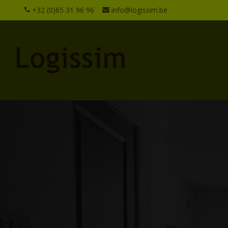
+32 (0)65 31 96 96
info@logissim.be