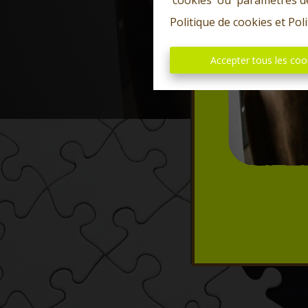
'cookies' ou 'paramètres d
Politique de cookies
et
Poli
Accepter tous les coo