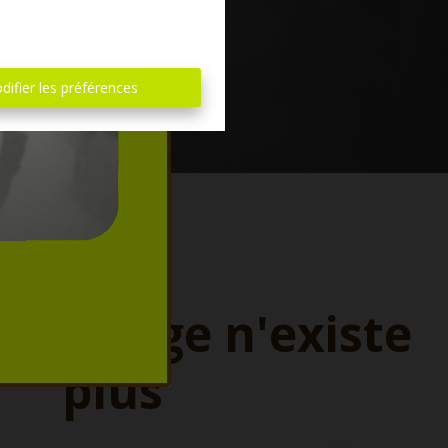
difier les préférences
ette page n'existe
plus