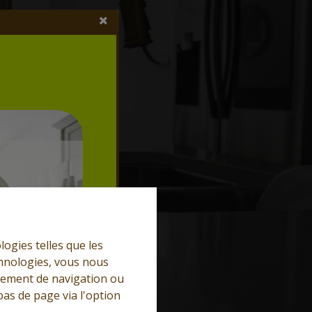
logies telles que les
chnologies, vous nous
rtement de navigation ou
bas de page via l'option