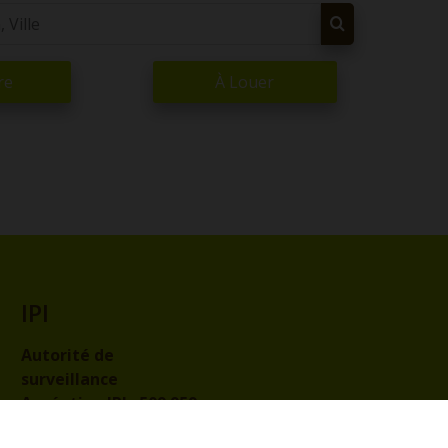
re
À Louer
IPI
Autorité de
surveillance
Agréation IPI :
509.959
Code de déontologie