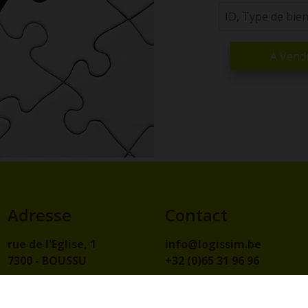
À Vend
Adresse
Contact
rue de l'Eglise, 1
info@logissim.be
7300 - BOUSSU
+32 (0)65 31 96 96