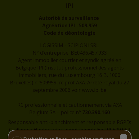
IPI
Autorité de surveillance
Agréation IPI :
509.959
Code de déontologie
LOGISSIM - SCIPIONI SRL
N° d'entreprise: BE0436.457.933
Agent immobilier courtier et syndic agréé en
Belgique IPI (Institut professionnel des agents
immobiliers, rue du Luxembourg 16 B, 1000
Bruxelles) n°509959, rc prof AXA. Arrêté royal du 27
septembre 2006 voir
www.ipi.be
RC professionnelle et cautionnement via AXA
Belgium SA – police n°
730.390.160
Responsable anti-blanchiment et responsable RGPD:
Guillaume Haubourdin, agent immobilier IPI 509.959
-
guillaume@logissim.be