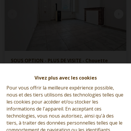
SOUS OPTION - PLUS DE VISITE - Chouette
petite maison habitable rapidement + cour
7900 Leuze-En-Hainaut
|
Ref
: 
12060
Vivez plus avec les cookies
Pour vous offrir la meilleure expérience possible,
€ 130.000
nous et des tiers utilisons des technologies telles que
les cookies pour accéder et/ou stocker les
informations de l'appareil. En acceptant ces
2
1
85 m²
technologies, vous nous autorisez, ainsi qu'à des
tiers, à traiter des données personnelles telles que le
comportement de navigation ou les identifiants