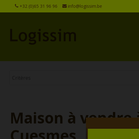
+32 (0)65 31 96 96
info@logissim.be
Maison à vendre 
Cuesmes