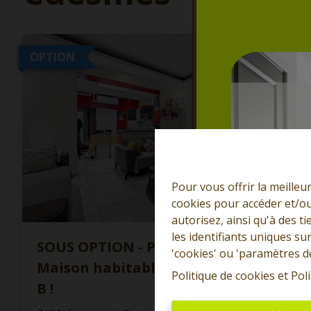
OPTION
Pour vous offrir la meilleu
cookies pour accéder et/ou
autorisez, ainsi qu'à des 
les identifiants uniques su
SOUS OPTION - PLUS DE VISITE -
'cookies' ou 'paramètres d
Maison habitable rapidement. PEB
Politique de cookies
et
Poli
B !