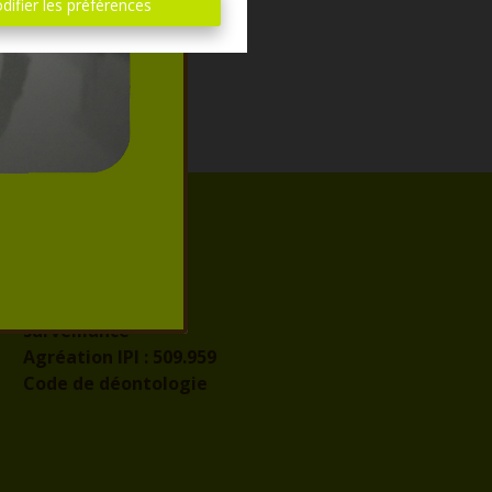
difier les préférences
IPI
Autorité de
surveillance
Agréation IPI :
509.959
Code de déontologie