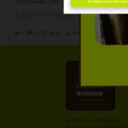
7033 Cuesmes
|
Ref
: 
13046
Accepter tous les coo
À partir de € 165.000
4
1
146 m²
190 m²
LOGISSIM - SCIPIONI SRL
N° d'entreprise: BE0436.457.