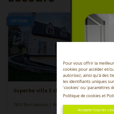
OPTION
Pour vous offrir la meilleu
cookies pour accéder et/ou
autorisez, ainsi qu'à des 
les identifiants uniques su
'cookies' ou 'paramètres d
Superbe villa 5 chambres. PEB B !
Politique de cookies
et
Poli
7603 Bon-Secours
|
Ref
: 
12945
Accepter tous les coo