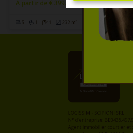
À partir de € 399.500
5
1
1
232 m²
871 m²
LOGISSIM - SCIPIONI SRL
N° d'entreprise: BE0436.457.
Agent immobilier courtier et 