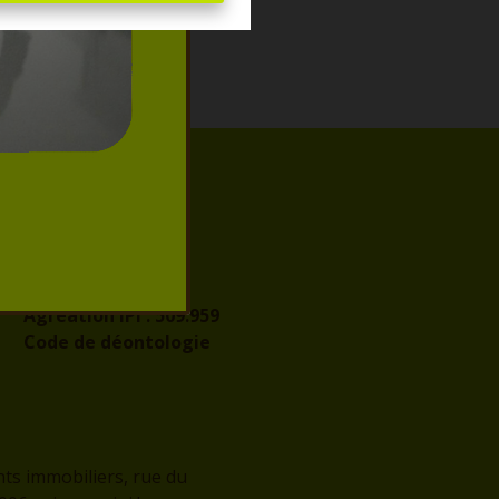
IPI
Autorité de
surveillance
Agréation IPI :
509.959
Code de déontologie
nts immobiliers, rue du