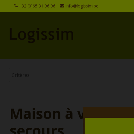
+32 (0)65 31 96 96
info@logissim.be
Maison à vendre 
secours