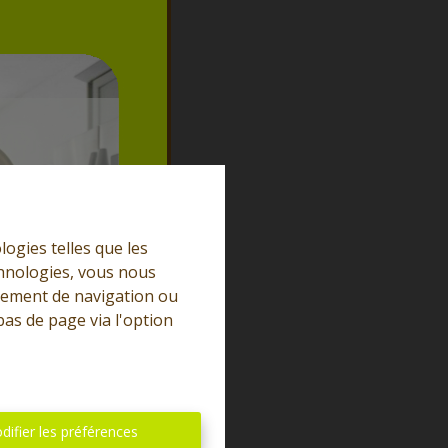
logies telles que les
chnologies, vous nous
rtement de navigation ou
bas de page via l'option
difier les préférences