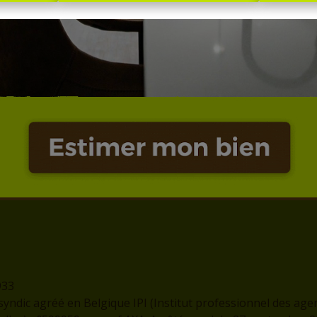
Adresse
Contact
rue de l'Eglise, 1
info@logissim.be
7300 - BOUSSU
+32 (0)65 31 96 96
933
syndic agréé en Belgique IPI (Institut professionnel des age